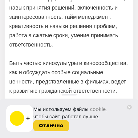
навык принятия решений, включенность и
заинтересованность, тайм менеджмент,
креативность и навыки решения проблем,
работа в сжатые сроки, умение принимать
ответственность.
Быть частью кинокультуры и киносообщества,
как и обсуждать особые социальные
ценности, представленные в фильмах, ведет
к развитию гражданской ответственности.
Мы используем файлы
cookie
,
Онлайн-кинотеатр «Ноль Плюс» реализует
чтобы сайт работал лучше.
через свою платформу принципы
Отлично
кинопедагогики, предоставляя
пользователям функционал просмотра с