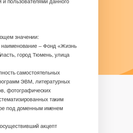
и и пользователями данного
ющем значении:
е наименование – Фонд «Жизнь
ласть, город Тюмень, улица
пность самостоятельных
программ ЭВМ, литературных
мов, фотографических
стематизированных таким
ере под доменным именем
 осуществивший акцепт