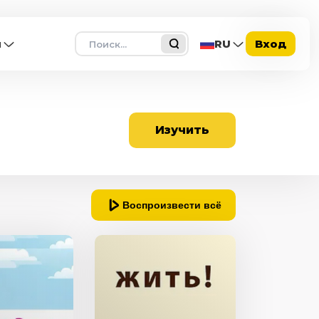
Поиск
ы
RU
Вход
Изучить
Воспроизвести всё