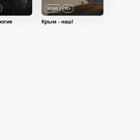
ность
52:00
52:00
12+
2015
рогие
Крым - наш!
Россия