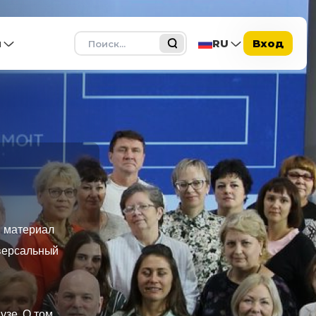
Поиск
ы
RU
Вход
й материал
иверсальный
узе. О том,