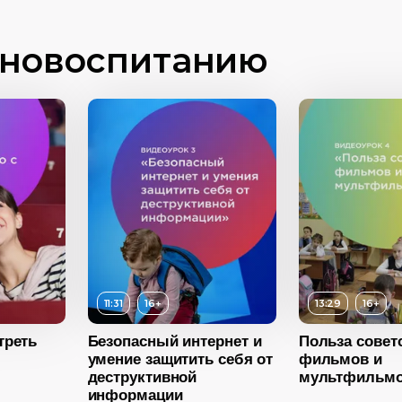
иновоспитанию
11:31
16+
13:29
16+
Возраст
16+
треть
Безопасный интернет и
Польза совет
Возраст
умение защитить себя от
фильмов и
Длительность
13:29
деструктивной
мультфильм
Длительнос
информации
16+
Год
2022