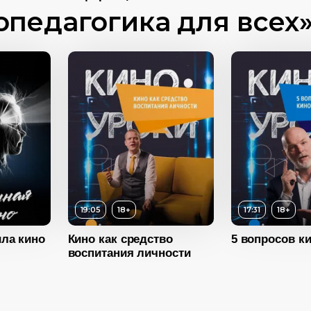
педагогика для всех
Год
11:31
2022
18+
Возраст
18+
Возраст
19:05
Длительность
17:31
Длительнос
2024
Год
2024
Год
19:05
18+
17:31
18+
ила кино
Кино как средство
5 вопросов к
воспитания личности