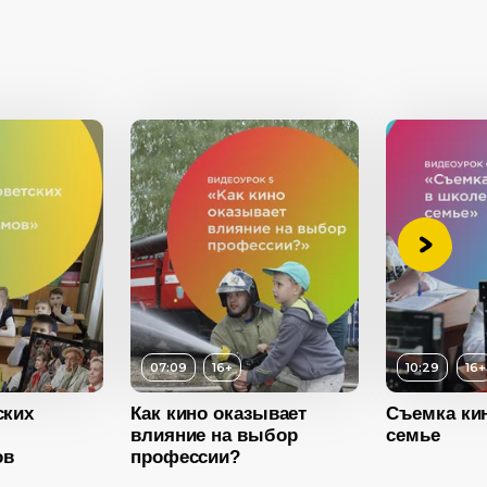
Возраст
Длитель
07:09
16+
10:29
16+
Возраст
16+
Год
ских
Как кино оказывает
Съемка кин
16+
влияние на выбор
семье
Длительность
10:29
ов
профессии?
ть
07:09
Год
2022