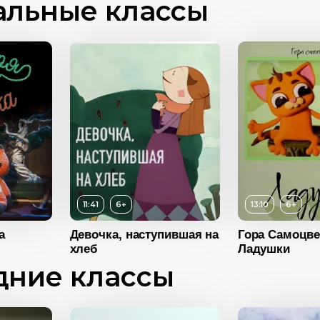
альные классы
11:41
6+
13:10
6+
Возраст
6+
а
Девочка, наступившая на
Гора Самоцве
6+
хлеб
Ладушки
Длительность
13:10
дние классы
11:41
Год
2018
2007