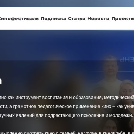
Кинофестиваль
Подписка
Статьи
Новости
Проект
а
ино как инструмент воспитания и образования, методически
сти, а грамотное педагогическое применение кино – как ун
научных явлений для подрастающего поколения и молодежи.
смысленно смотреть кино с семьей, на уроке, в киноклубе, в в