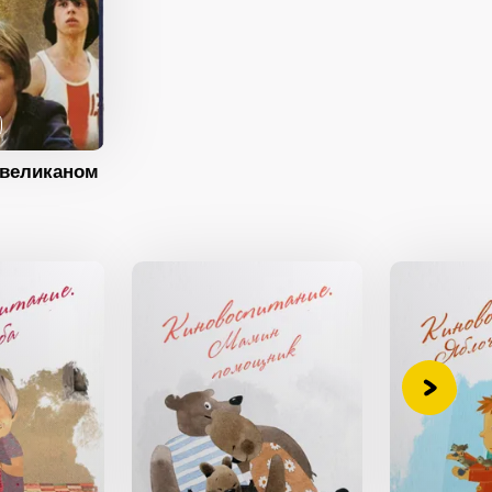
у великаном
Возраст
6+
Длительность
13:00