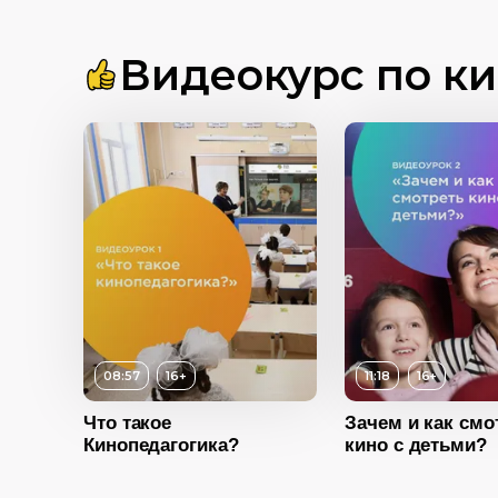
Видеокурс по к
Возраст
16+
Длительность
11:18
08:57
16+
11:18
16+
16+
Год
2022
Что такое
Зачем и как смо
Кинопедагогика?
кино с детьми?
08:57
2022
Возраст