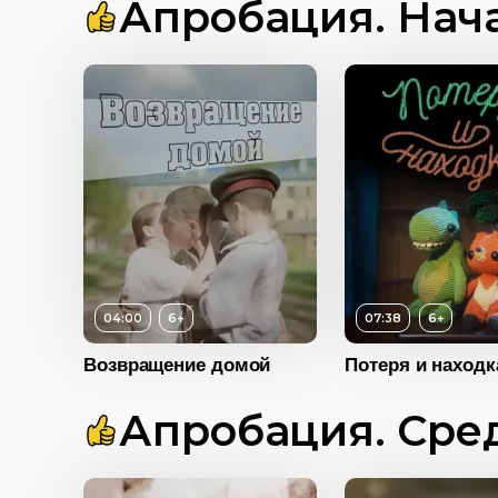
Апробация. Нач
Год
2021
6+
04:00
2015
Возраст
6+
04:00
6+
07:38
6+
Есть
Длительность
07:38
Возвращение домой
Потеря и находк
Год
2018
Возраст
Апробация. Сре
Длительность
Год