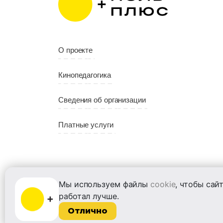
Год
2022
Страна
Россия
О проекте
Кинопедагогика
Сведения об организации
Платные услуги
Мы используем файлы
cookie
, чтобы сай
работал лучше.
ООО «Институт развития кино и медиа»
Отлично
Лицензия на образовательную деятельность
№ Л035-01215-72/00614094 от 30 августа
2022 г.