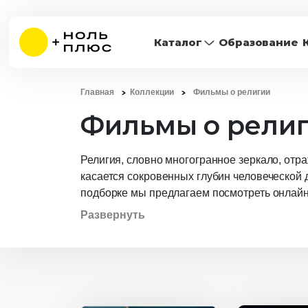
Каталог
Образование
Главная
Коллекции
Фильмы о религии
Фильмы о рели
Религия, словно многогранное зеркало, отр
касается сокровенных глубин человеческой 
подборке мы предлагаем посмотреть онлайн
в добродетель и научиться истинным ценно
Развернуть
поступки, научиться отдавать добро и прео