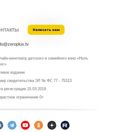
ОНТАКТЫ
Написать нам
llo@zeroplus.tv
лайн-кинотеатр детского и семейного кино «Ноль
юс»
тевое издание
мер свидетельства ЭЛ № ФС 77 - 75313
та регистрации 15.03.2019
зрастное ограничение 0+