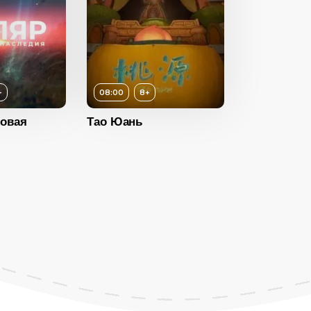
+
08:00
8+
довая
Тао Юань
8+
ость
08:00
2021
Китай