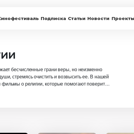
Кинофестиваль
Подписка
Статьи
Новости
Проект
гии
ажает бесчисленные грани веры, но неизменно
души, стремясь очистить и возвысить ее. В нашей
 фильмы о религии, которые помогают поверить
стям. Подборка позволит проанализировать свои
долевать самые разные ситуации.