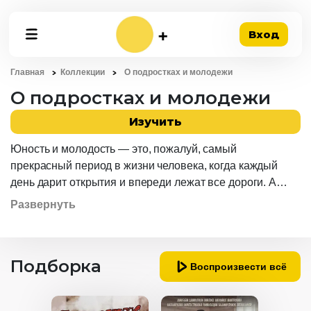
Вход
Главная
Коллекции
О подростках и молодежи
О подростках и молодежи
Изучить
Юность и молодость — это, пожалуй, самый
прекрасный период в жизни человека, когда каждый
день дарит открытия и впереди лежат все дороги. А
кроме того, именно в это время к людям приходит одно
Развернуть
из самых чудесных чувств — первая любовь. С другой
стороны, подростки, юноши и девушки встречаются с
огромным числом трудностей, сомнений и
Подборка
переживаний, а новое нередко таит в себе нечто
Воспроизвести всё
опасное. Отличным поводом обсудить и решить все
проблемы может стать коллекция фильмов и