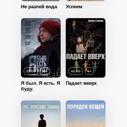
Не разлей вода
Успеем
Год
2017
2016
Страна
Россия
Россия
ы
Есть
12+
25:00
16+
42:00
6+
Возраст
12+
ность
Я был. Я есть. Я
Падает вверх
Длительность
буду.
12:00
2018
Год
2018
16+
Россия
Страна
Россия
ность