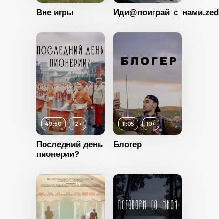
Вне игры
Иди@поиграй_с_нами.zed
16+
ность
2022
Возраст
12+
анды
Длительность
49:50
12+
11:05
10+
46:00
Год
2021
Последний день
Блогер
пионерии?
Страна
Сербия