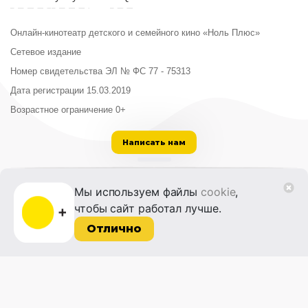
Онлайн-кинотеатр детского и семейного кино «Ноль Плюс»
Сетевое издание
Номер свидетельства ЭЛ № ФС 77 - 75313
Дата регистрации 15.03.2019
Возрастное ограничение 0+
Написать нам
ООО «Институт развития кино и медиа»
Мы используем файлы
cookie
,
Лицензия на образовательную деятельность
чтобы сайт работал лучше.
№ Л035-01215-72/00614094 от 30 августа
2022 г.
Отлично
© 2014-2026 Фонд «Жизнь и Дело»