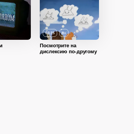
8+
ность
03:35
2017
03:35
8+
Великобритания
м
Посмотрите на
дислексию по-другому