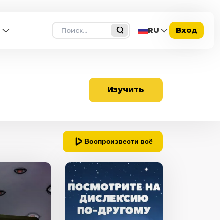
Поиск
ы
RU
Вход
Изучить
Воспроизвести всё