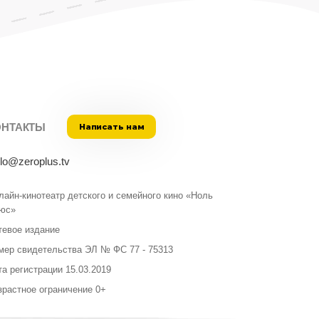
ОНТАКТЫ
Написать нам
llo@zeroplus.tv
лайн-кинотеатр детского и семейного кино «Ноль
юс»
тевое издание
мер свидетельства ЭЛ № ФС 77 - 75313
та регистрации 15.03.2019
зрастное ограничение 0+