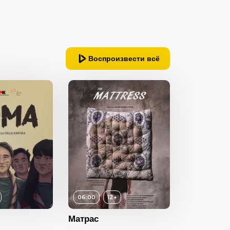
Воспроизвести всё
06:00
12+
Матрас
12+