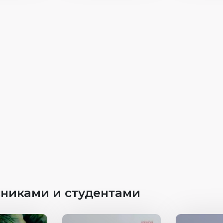
Россия
Страна
Индонезия
Длитель
Год
Страна
никами и студентами