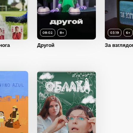
Возраст
Длитель
Год
08:02
8+
03:19
6+
Страна
Возраст
6+
нога
Другой
За взглядо
Длительность
03:19
8+
Год
2023
ость
08:02
Страна
Россия
2008
Франция