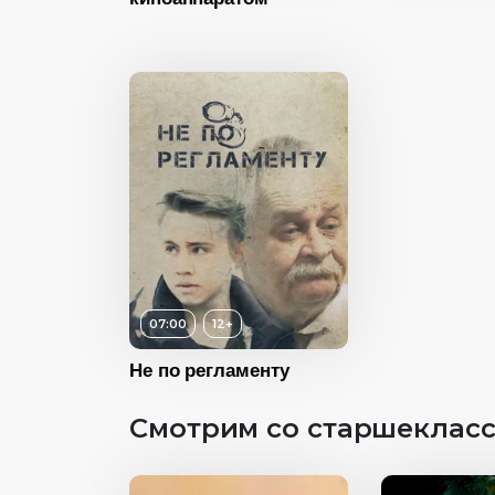
Страна
Испания
Страна
07:00
12+
Не по регламенту
12+
Смотрим со старшекласс
сть
07:00
2016