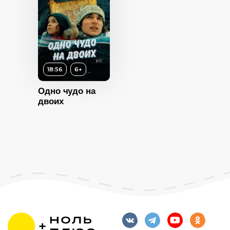
18:56
6+
6+
12+
ность
Одно чудо на
ность
двоих
2024
2015
Россия
Россия