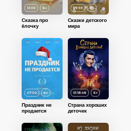
27:00
13:00
6+
09:59
0+
Год
2013
6+
Сказка про
Сказки детского
Возраст
0+
Страна
Россия
ёлочку
мира
ность
Длительность
09:59
2011
Год
2013
Россия
Страна
Россия
07:00
6+
01:18:48
6+
Праздник не
Страна хороших
продается
деточек