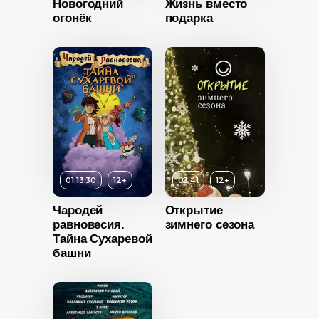
Новогодний
Жизнь вместо
2024
огонёк
подарка
Год
2020
Год
2022
Россия
Страна
Россия
Страна
Россия
0+
ность
2012
Россия
01:13:30
12+
03:41
12+
Возраст
12+
Чародей
Открытие
равновесия.
зимнего сезона
Длительность
Тайна Сухаревой
03:41
башни
Год
2023
Страна
Россия