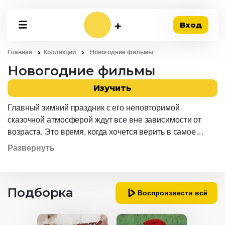
Вход
Главная
Коллекции
Новогодние фильмы
Новогодние фильмы
Изучить
Главный зимний праздник с его неповторимой
сказочной атмосферой ждут все вне зависимости от
возраста. Это время, когда хочется верить в самое
доброе, самое светлое, дарить родным и близким
Развернуть
подарки и позитивные эмоции. Время, когда
удивительные, невероятные события могут произойти с
каждым из нас, даже с самыми закоренелыми
Подборка
скептиками, серьезными, взрослыми людьми. Впрочем,
Воспроизвести всё
ощутить новогоднюю магию можно не только зимой,
ведь существует вполне реальное чудо, созданное