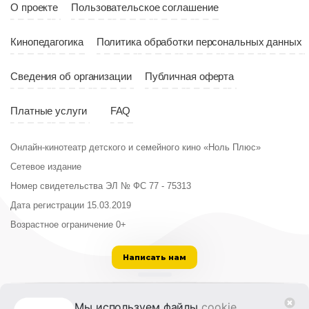
Год
2023
О проекте
Пользовательское соглашение
Страна
Китай
Кинопедагогика
Политика обработки персональных данных
Сведения об организации
Публичная оферта
Платные услуги
FAQ
Онлайн-кинотеатр детского и семейного кино «Ноль Плюс»
Сетевое издание
Номер свидетельства ЭЛ № ФС 77 - 75313
Дата регистрации 15.03.2019
Возрастное ограничение 0+
Написать нам
ООО «Институт развития кино и медиа»
Мы используем файлы
cookie
,