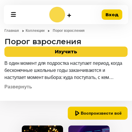
Вход
Главная
Коллекции
Порог взросления
Порог взросления
Изучить
В один момент для подростка наступает период, когда
бесконечные школьные годы заканчиваются и
наступает момент выбора: куда поступать, с кем
общаться, как самореализоваться и учиться быть
Развернуть
самостоятельным. У каждого разный порог взросления.
К кому-то первые трудности и проблемы стучатся в 15-
16 лет, а кто-то сталкивается с трудностями взрослой
жизни только в 18. Свой непростой путь преодоления
Воспроизвести всё
трудностей, выстраивания отношений со сверстниками
и родителями прошли юные герои фильмов и