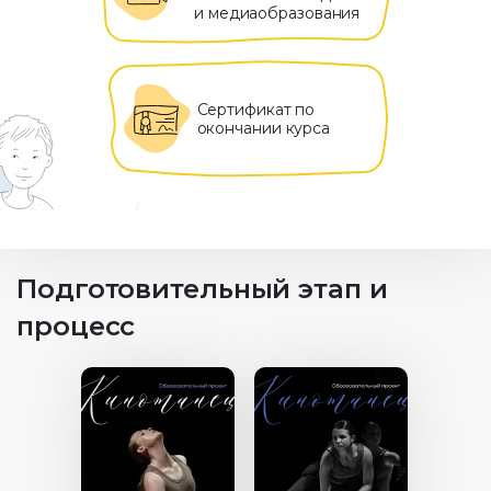
и медиаобразования
Сертификат по
окончании курса
Подготовительный этап и
процесс
12+
Возраст
16+
ность
Длительность
25:01