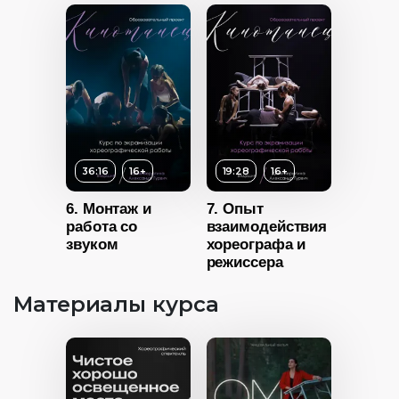
16+
Возраст
16+
ность
Длительность
19:28
36:16
16+
19:28
16+
6. Монтаж и
7. Опыт
работа со
взаимодействия
звуком
хореографа и
режиссера
Материалы курса
16+
Возраст
16+