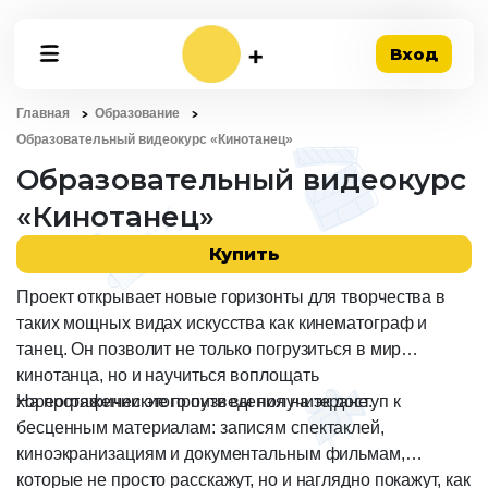
Вход
Главная
Образование
Образовательный видеокурс «Кинотанец»
Образовательный видеокурс
«Кинотанец»
Купить
Проект открывает новые горизонты для творчества в
таких мощных видах искусства как кинематограф и
танец. Он позволит не только погрузиться в мир
кинотанца, но и научиться воплощать
хореографические произведения на экране.
На протяжении этого пути вы получите доступ к
бесценным материалам: записям спектаклей,
киноэкранизациям и документальным фильмам,
которые не просто расскажут, но и наглядно покажут, как