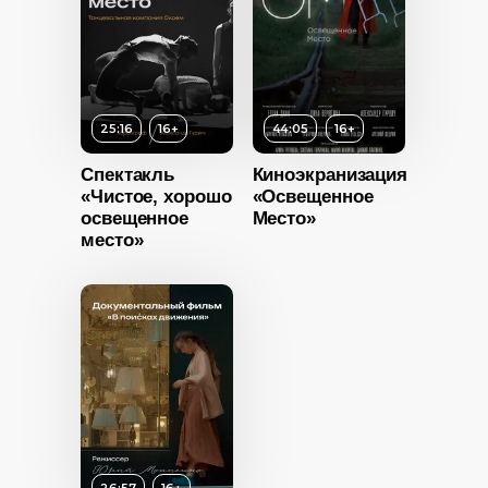
ность
Длительность
44:05
25:16
16+
44:05
16+
Спектакль
Киноэкранизация
«Чистое, хорошо
«Освещенное
освещенное
Место»
место»
16+
ность
2024