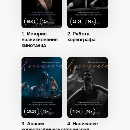
16:02
12+
25:01
16+
1. История
2. Работа
возникновения
хореографа
кинотанца
16+
Возраст
16+
ность
Длительность
11:04
25:28
16+
11:04
16+
3. Анализ
4. Написание
хореографического
сценария