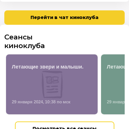
Перейти в чат киноклуба
Сеансы
киноклуба
Летающие звери и малыши.
Летающи
29 января 2024, 10:38 по мск
29 января 
Посмотреть все сеансы