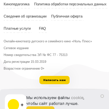
Кинопедагогика
Политика обработки персональных данных
Сведения об организации
Публичная оферта
Платные услуги
FAQ
Онлайн-кинотеатр детского и семейного кино «Ноль Плюс»
Сетевое издание
Номер свидетельства ЭЛ № ФС 77 - 75313
Дата регистрации 15.03.2019
Возрастное ограничение 0+
Написать нам
ООО «Институт развития кино и медиа»
Мы используем файлы
cookie
,
Лицензия на образовательную деятельность
чтобы сайт работал лучше.
№ Л035-01215-72/00614094 от 30 августа
2022 г.