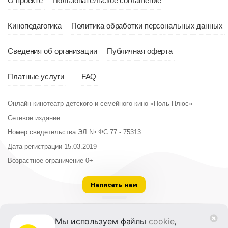
О проекте
Пользовательское соглашение
Кинопедагогика
Политика обработки персональных данных
Сведения об организации
Публичная оферта
Платные услуги
FAQ
Онлайн-кинотеатр детского и семейного кино «Ноль Плюс»
Сетевое издание
Номер свидетельства ЭЛ № ФС 77 - 75313
Дата регистрации 15.03.2019
Возрастное ограничение 0+
Написать нам
ООО «Институт развития кино и медиа»
Мы используем файлы
cookie
,
Лицензия на образовательную деятельность