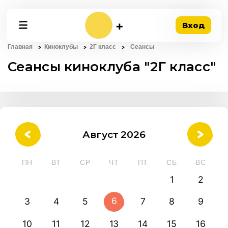
Вход
Главная
Киноклубы
2Г класс
Сеансы
Сеансы киноклуба "2Г класс"
Август 2026
ПН
ВТ
СР
ЧТ
ПТ
СБ
ВС
1
2
6
3
4
5
7
8
9
10
11
12
13
14
15
16