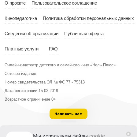
О проекте
Пользовательское соглашение
Кинопедагогика
Политика обработки персональных данных
Сведения об организации
Публичная оферта
Платные услуги
FAQ
Онлайн-кинотеатр детского и семейного кино «Ноль Плюс»
Сетевое издание
Номер свидетельства ЭЛ № ФС 77 - 75313
Дата регистрации 15.03.2019
Возрастное ограничение 0+
Написать нам
ООО «Институт развития кино и медиа»
Мы используем файлы
cookie
,