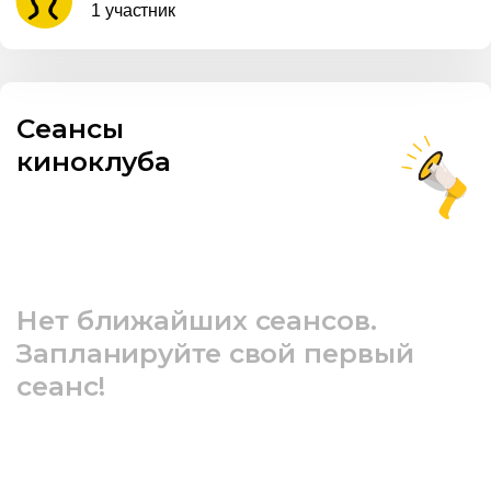
1 участник
Сеансы
киноклуба
Нет ближайших сеансов.
Запланируйте свой первый
сеанс!