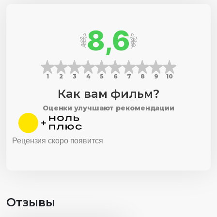
выстоял, а на рассвете нашел свою лодку полной
тайменей, которыми его наградила за силу духа река
8,6
Делинне. В клипе мы увидим и красочные кадры,
отражающие жизнь эвенков в их традиционной среде.
Открытые просторы манящей тундры, величественные
горы и бушующие реки, бескрайние леса и поляны —
1
2
3
4
5
6
7
8
9
10
все это становится фоном для истории, рассказанной
Как вам фильм?
через традиционные песни и танцы.
Оценки улучшают рекомендации
Рецензия скоро появится
Отзывы