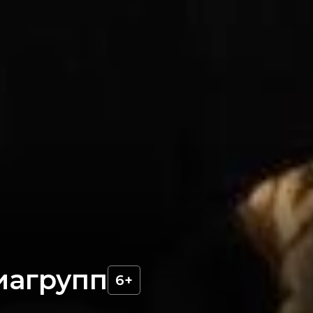
иагрупп
6+