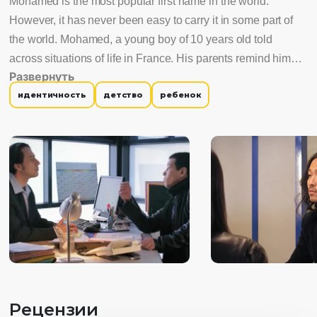
Mohamed is the most popular first name in the world.
However, it has never been easy to carry it in some part of
the world. Mohamed, a young boy of 10 years old told
across situations of life in France. His parents remind him
Развернуть
the origin of his first name, from the messenger of Islam
идентичность
детство
ребенок
Рецензии