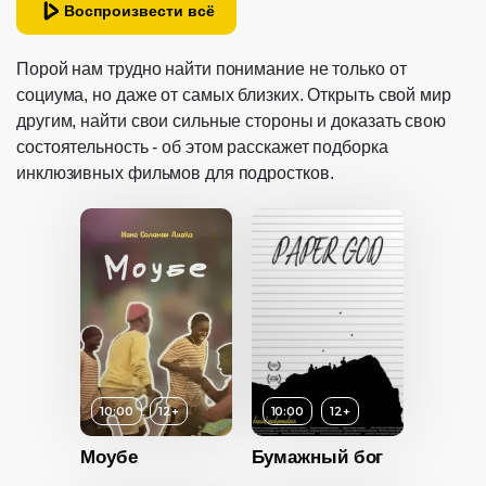
Воспроизвести всё
04:38
Год
2013
Порой нам трудно найти понимание не только от
социума, но даже от самых близких. Открыть свой мир
Страна
Россия
другим, найти свои сильные стороны и доказать свою
состоятельность - об этом расскажет подборка
инклюзивных фильмов для подростков.
10:00
12+
10:00
12+
Моубе
Бумажный бог