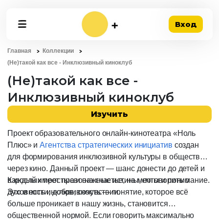
Вход
Главная
Коллекции
(Не)такой как все - Инклюзивный киноклуб
(Не)такой как все -
Инклюзивный киноклуб
Изучить
Проект образовательного онлайн-кинотеатра «Ноль
Плюс» и
Агентства стратегических инициатив
создан
для формирования инклюзивной культуры в обществе
через кино. Данный проект — шанс донести до детей и
взрослых простые и важные истины, поговорить о
Каждый имеет право на счастье, на мечты и понимание.
духовности, добре, сочувствии.
Это и есть инклюзивность — понятие, которое всё
больше проникает в нашу жизнь, становится
общественной нормой. Если говорить максимально