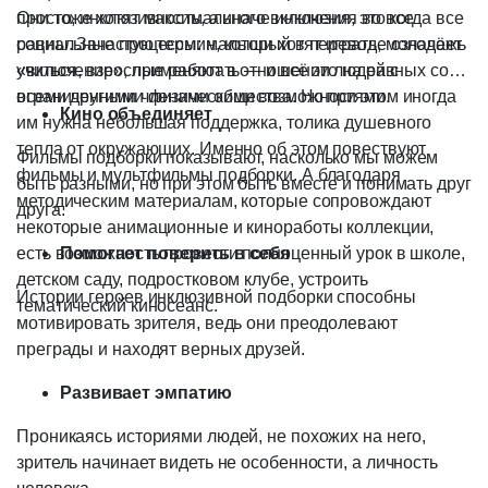
просто, инклюзивность, а иначе инклюзия, это когда все
Они тоже хотят максимального включения во все
равны. Зачастую термин, который в переводе означает
социальные процессы: малыши хотят играть, молодёжь
«включение», применяют в отношении людей с
учиться, взрослые работать — и всё это на равных со
ограниченными физическими возможностями.
всеми другими членами общества. Но при этом иногда
Кино объединяет
им нужна небольшая поддержка, толика душевного
тепла от окружающих. Именно об этом повествуют
Фильмы подборки показывают, насколько мы можем
фильмы и мультфильмы подборки. А благодаря
быть разными, но при этом быть вместе и понимать друг
методическим материалам, которые сопровождают
друга.
некоторые анимационные и киноработы коллекции,
есть возможность провести полноценный урок в школе,
Помогает поверить в себя
детском саду, подростковом клубе, устроить
Истории героев инклюзивной подборки способны
тематический киносеанс.
мотивировать зрителя, ведь они преодолевают
преграды и находят верных друзей.
Развивает эмпатию
Проникаясь историями людей, не похожих на него,
зритель начинает видеть не особенности, а личность