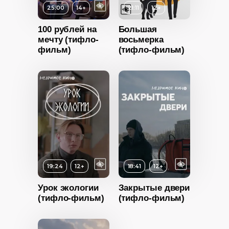
25:00
14+
21:11
12+
Россия
100 рублей на
Большая
мечту (тифло-
восьмерка
фильм)
(тифло-фильм)
Возраст
12+
Возраст
14+
Длительность
Длительность
21:11
18:05
Год
2020
Год
2022
Страна
Россия
Страна
Россия
19:24
12+
18:41
12+
Урок экологии
Закрытые двери
(тифло-фильм)
(тифло-фильм)