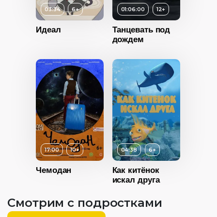
03:34
6+
01:06:00
12+
Идеал
Танцевать под
дождем
6+
ность
2024
Возраст
12+
Россия
Длительность
17:00
10+
04:38
6+
01:06:00
Чемодан
Как китёнок
Год
2023
искал друга
Страна
Россия
Возраст
6+
Смотрим с подростками
Длительность