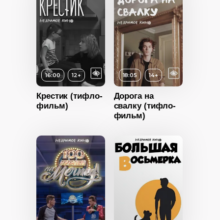
16:00
12+
18:05
14+
Крестик (тифло-
Дорога на
фильм)
свалку (тифло-
фильм)
12+
ность
2022