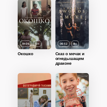
Страна
Аргентина
19:04
10+
06:52
8+
6+
Окошко
Сказ о мечах и
ность
огнедышащем
драконе
2017
Россия