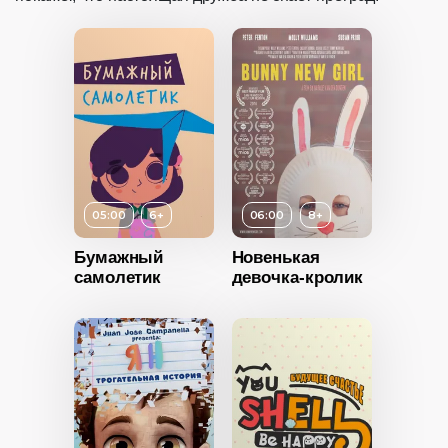
05:00
6+
06:00
8+
Бумажный
Новенькая
самолетик
девочка-кролик
Возраст
8+
Длительность
06:00
Год
2015