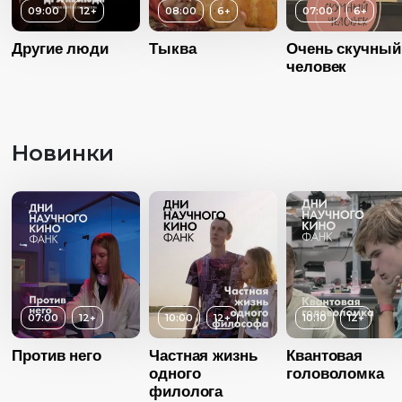
09:00
12+
08:00
6+
07:00
6+
Другие люди
Тыква
Очень скучный
человек
Возраст
Длительность
Возраст
6+
Новинки
02:40
Возраст
6+
Длительность
Год
20
08:00
Длительность
07:00
Страна
Росс
Год
2014
Год
2015
Язык
Русск
Страна
Россия
Страна
Россия
Субтитры
Есть
Язык
Русский
07:00
12+
10:00
12+
10:10
12+
Язык
Русский
Против него
Частная жизнь
Квантовая
одного
головоломка
Возраст
1
филолога