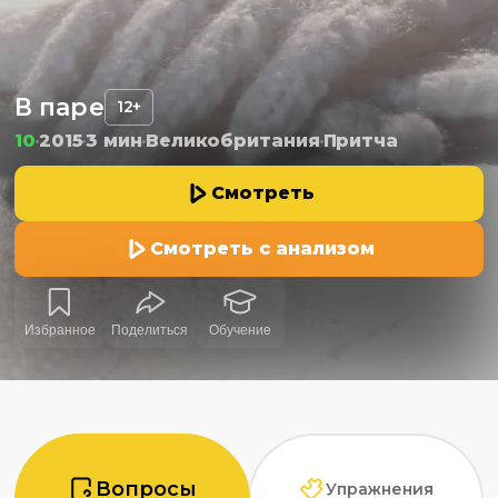
В паре
12+
10
2015
3 мин
Великобритания
Притча
Смотреть
Смотреть с анализом
Избранное
Поделиться
Обучение
Вопросы
Упражнения