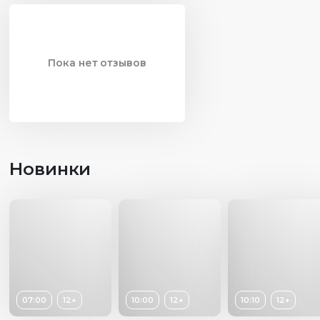
человек понимает, где его корни и куда он идёт.
Консультантами-экспертами фильма выступили Нина
Зайцева, лингвист, доктор филологических наук, и Ольга
Пока нет отзывов
Смирнова, член Ассоциации коренных малочисленных
народов Севера, Сибири и Дальнего Востока РФ.
Съёмки состоялись при поддержке Министерства
культуры Российской Федерации и Государственного
Российского Дома народного творчества им. В.Д.
Новинки
Поленова. Содействие в организации видеосъёмок
оказали Департамент культуры и туризма Вологодской
области, Комитет по местному самоуправлению,
межнациональным и межконфессиональным
отношениям Ленинградской области, Центр народной
культуры Вологодской области.
07:00
12+
10:00
12+
10:10
12+