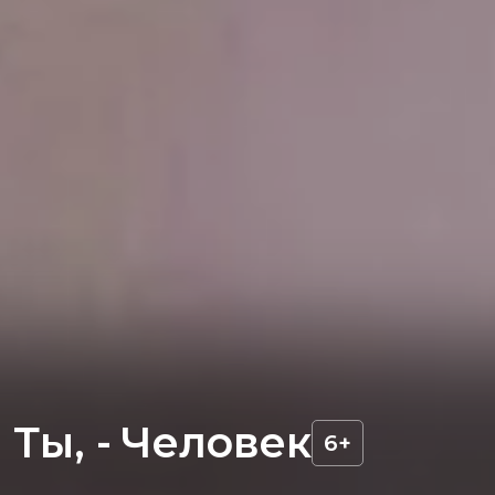
и Ты, - Человек
6+