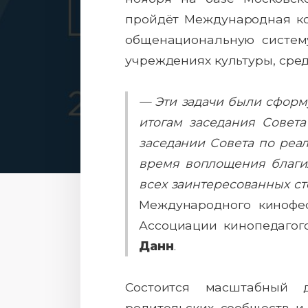
пройдёт Международная ко
общенациональную систему
учреждениях культуры, сред
— Эти задачи были сформ
итогам заседания Совета
заседании Совета по реа
время воплощения благих
всех заинтересованных ст
Международного кинофес
Ассоциации кинопедагог
Данн
.
Состоится масштабный 
родительских сообществ и