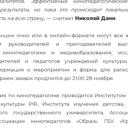
алитетов. Эффективные кинопедагогически
езультаты, но пока это происходит локально
ть на всю страну,
— считает
Николай Данн
.
нции очно или в онлайн-формате могут все ж
ют руководителей и преподавателей выс
 кинопедагогики и медиаобразования, исс
дителей и педагогов учреждений культур
формация о мероприятии и форма для регис
Приём заявок продлится до 21:00 28 ноября.
я по кинопедагогике проводится Институтом 
культуры РФ, Института изучения детства,
кого государственного университета, Ассо
социации кинопедагогов «Образ», ГБУ «Кр