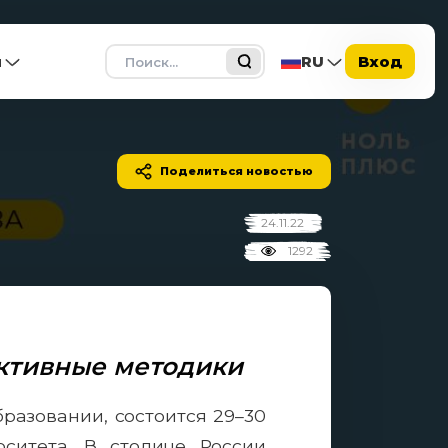
Поиск
ы
RU
Вход
Поделиться новостью
24.11.22
1292
ктивные методики
разовании, состоится 29–30
рситета. В столице России