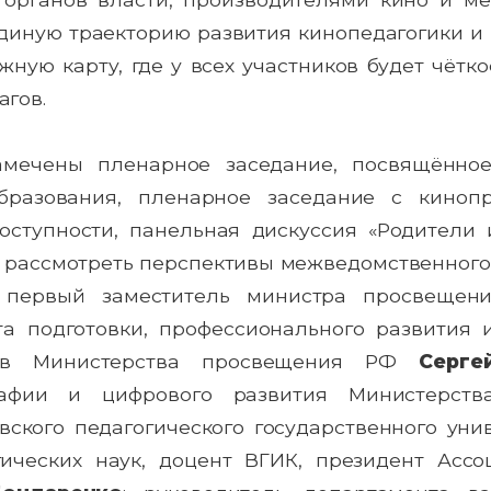
диную траекторию развития кинопедагогики и 
жную карту, где у всех участников будет чёт
гов.
мечены пленарное заседание, посвящённо
бразования, пленарное заседание с киноп
доступности, панельная дискуссия «Родители 
т рассмотреть перспективы межведомственного
т первый заместитель министра просвещ
а подготовки, профессионального развития 
иков Министерства просвещения РФ
Серге
графии и цифрового развития Министерс
овского педагогического государственного ун
гических наук, доцент ВГИК, президент Асс