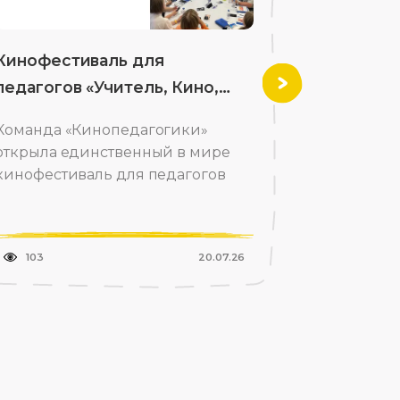
Кинофестиваль для
Ассоциа
педагогов «Учитель, Кино,
кино реа
Вперед
Машук»
Команда «Кинопедагогики»
Для школ 
открыла единственный в мире
мультфил
кинофестиваль для педагогов
ценностях
103
20.07.26
102