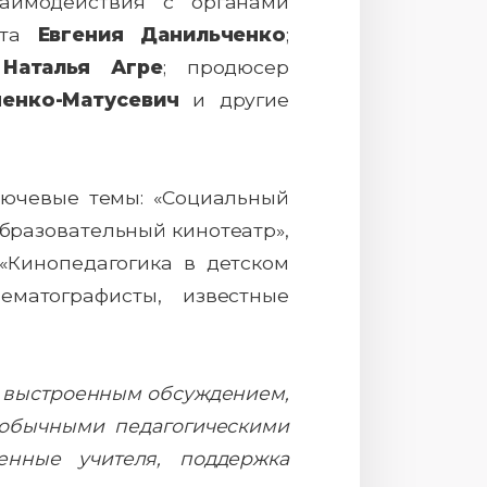
заимодействия с органами
ета
Евгения Данильченко
;
О
Наталья Агре
; продюсер
енко-Матусевич
и другие
лючевые темы: «Социальный
Образовательный кинотеатр»,
 «Кинопедагогика в детском
матографисты, известные
о выстроенным обсуждением,
 обычными педагогическими
енные учителя, поддержка