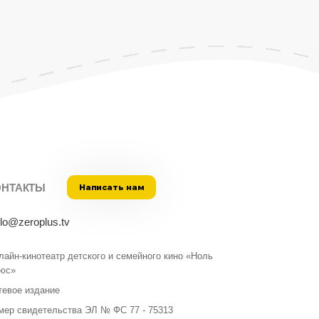
ОНТАКТЫ
Написать нам
llo@zeroplus.tv
лайн-кинотеатр детского и семейного кино «Ноль
юс»
тевое издание
мер свидетельства ЭЛ № ФС 77 - 75313