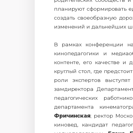
планируют сформировать е
создать своеобразную доро
изменений и дальнейших ша
В рамках конференции на
кинопедагогики и медиао
контенте, его качестве и 
круглый стол, где предстои
роли экспертов выступя
замдиректора Департамент
педагогических работн
департамента кинемато
Фричинская
; ректор Моск
киновед, кандидат педаго