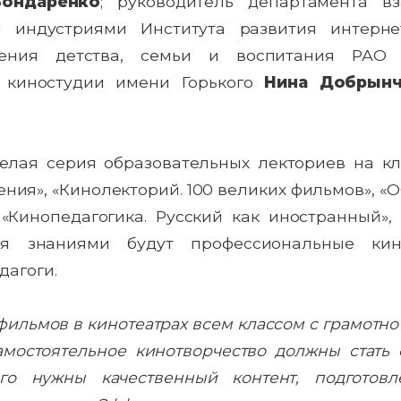
Бондаренко
; руководитель департамента в
и индустриями Института развития интерн
учения детства, семьи и воспитания РА
в киностудии имени Горького
Нина
Добрынч
целая серия образовательных лекториев на к
ния», «Кинолекторий. 100 великих фильмов», «
 «Кинопедагогика. Русский как иностранный»,
ся знаниями будут профессиональные кине
дагоги.
фильмов в кинотеатрах всем классом с грамотн
амостоятельное кинотворчество должны стать
го нужны качественный контент, подготовл