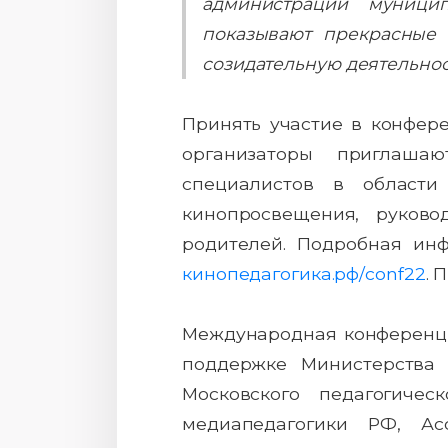
администраций муницип
показывают прекрасные р
созидательную деятельнос
Принять участие в конфере
организаторы приглаша
специалистов в области
кинопросвещения, руково
родителей. Подробная ин
кинопедагогика.рф/conf22
. 
Международная конференци
поддержке Министерства 
Московского педагогичес
медиапедагогики РФ, Ас