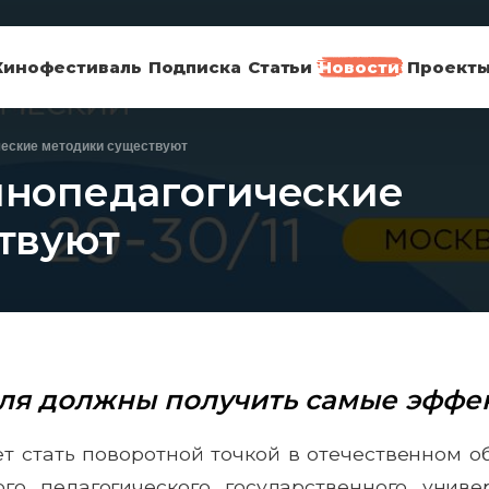
Кинофестиваль
Подписка
Статьи
Новости
Проект
еские методики существуют
нопедагогические
твуют
еля должны получить самые эффе
т стать поворотной точкой в отечественном об
го педагогического государственного униве