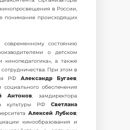
кинопросвещения в России,
кое понимание происходящих
е современному состоянию
роизводителями о детском
и кинопедагогика», а также
 сотрудничества. При этом в
ения РФ
Александр Бугаев
;
и социального обеспечения
й Антонов
; замдиректора
тва культуры РФ
Светлана
иверситета
Алексей Лубков
;
оциации кинообразования и