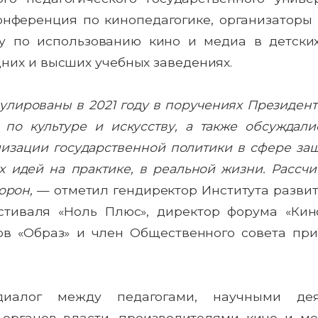
нференция по кинопедагогике, организаторы 
 по использованию кино и медиа в детских
них и высших учебных заведениях.
улированы в 2021 году в поручениях Президен
 по культуре и искусству, а также обсуждали
лизации государственной политики в сфере за
 идей на практике, в реальной жизни. Рассчи
орон,
— отметил гендиректор Института развит
тиваля «Ноль Плюс», директор форума «Кино
ов «Образ» и член Общественного совета п
диалог между педагогами, научными деят
 органов власти, производителями кино и ме