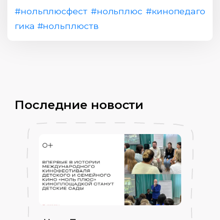
#нольплюсфест
#нольплюс
#кинопедаго
гика
#нольплюств
Последние новости