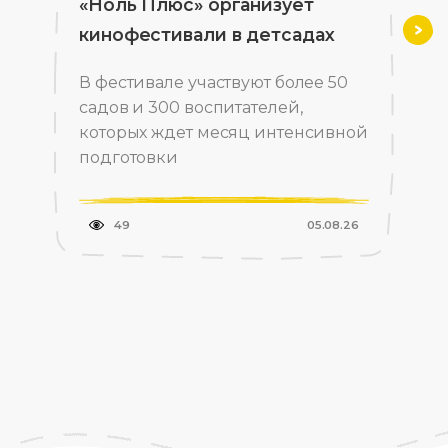
«Ноль Плюс» организует
кинофестивали в детсадах
Впе
В фестивале участвуют более 50
садов и 300 воспитателей,
которых ждет месяц интенсивной
подготовки
49
05.08.26