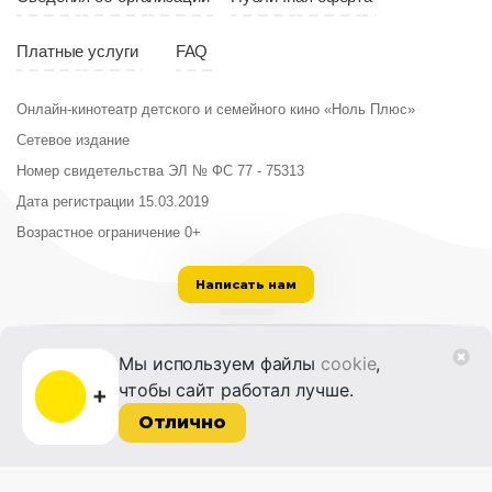
Платные услуги
FAQ
Онлайн-кинотеатр детского и семейного кино «Ноль Плюс»
Сетевое издание
Номер свидетельства ЭЛ № ФС 77 - 75313
Дата регистрации 15.03.2019
Возрастное ограничение 0+
Написать нам
ООО «Институт развития кино и медиа»
Мы используем файлы
cookie
,
Лицензия на образовательную деятельность
чтобы сайт работал лучше.
№ Л035-01215-72/00614094 от 30 августа
2022 г.
Отлично
© 2014-2026 Фонд «Жизнь и Дело»