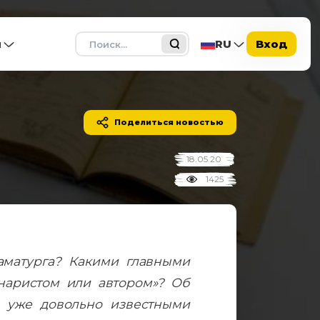
Поиск
ы
RU
Вход
Поделиться новостью
18.05.20
1425
раматурга? Какими главными
наристом или автором»? Об
 уже довольно известными