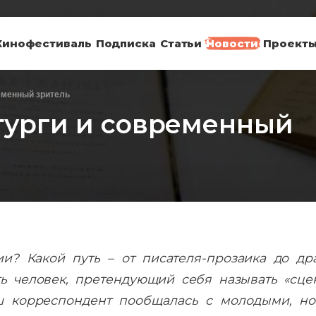
Кинофестиваль
Подписка
Статьи
Новости
Проект
еменный зритель
урги и современный
ии? Какой путь – от писателя-прозаика до д
ть человек, претендующий себя называть «сце
ш корреспондент пообщалась с молодыми, но