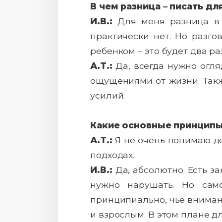
В чем разница – писать дл
И.В.:
Для меня разница в т
практически нет. Но разго
ребенком – это будет два ра
А.Т.:
Да, всегда нужно огля
ощущениями от жизни. Такж
усилий.
Какие основные принципы
А.Т.:
Я не очень понимаю де
подходах.
И.В.:
Да, абсолютно. Есть за
нужно нарушать. Но само
принципиально, чье внимани
и взрослым. В этом плане д