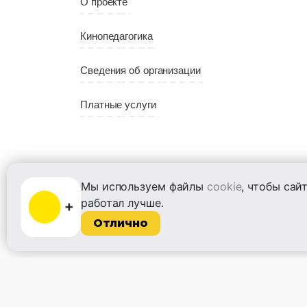
О проекте
Кинопедагогика
Сведения об организации
Платные услуги
Мы используем файлы
cookie
, чтобы сай
работал лучше.
ООО «Институт развития кино и медиа»
Отлично
Лицензия на образовательную деятельность
№ Л035-01215-72/00614094 от 30 августа
2022 г.