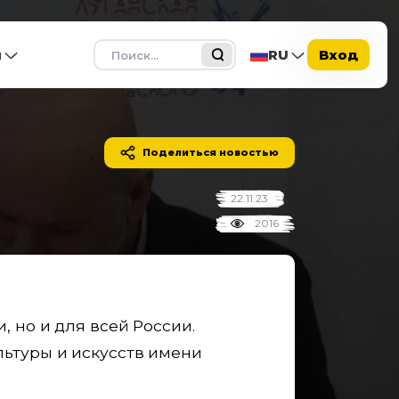
Поиск
ы
RU
Вход
Поделиться новостью
22.11.23
2016
 но и для всей России.
ьтуры и искусств имени