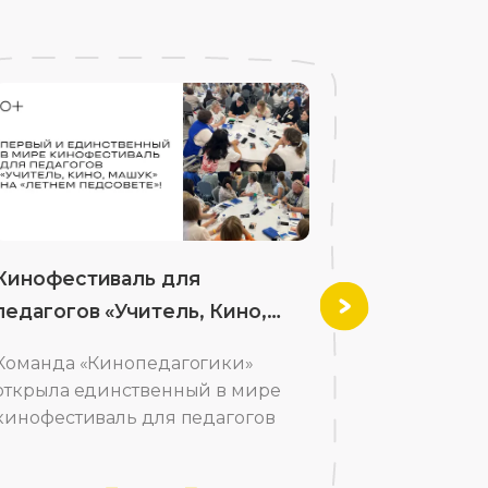
Кинофестиваль для
Ассоциа
педагогов «Учитель, Кино,
кино реа
Вперед
Машук»
Команда «Кинопедагогики»
Для школ 
открыла единственный в мире
мультфил
кинофестиваль для педагогов
ценностях