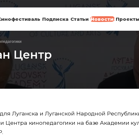
Кинофестиваль
Подписка
Статьи
Новости
Проект
опедагогики
ан Центр
для Луганска и Луганской Народной Республики,
и Центра кинопедагогики на базе Академии кул
Р.