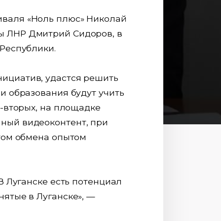
иваля «Ноль плюс» Николай
ы ЛНР Дмитрий Сидоров, в
 Республики.
нициатив, удастся решить
и образования будут учить
о-вторых, на площадке
чный видеоконтент, при
стом обмена опытом
В Луганске есть потенциал
нятые в Луганске», —