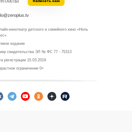
ОНТАКТЫ
Написать нам
llo@zeroplus.tv
лайн-кинотеатр детского и семейного кино «Ноль
юс»
тевое издание
мер свидетельства ЭЛ № ФС 77 - 75313
та регистрации 15.03.2019
зрастное ограничение 0+