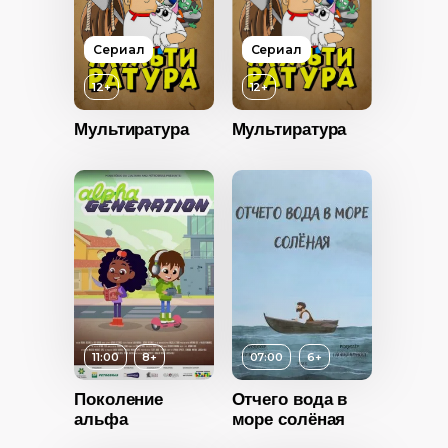
Сериал
Сериал
12+
12+
12+
Мультиратура
Мультиратура
2023
Россия
12+
Возраст
12+
Русский
2020
Год
2020
Россия
Язык
Русский
Русский
11:00
8+
07:00
6+
Поколение
Отчего вода в
альфа
море солёная