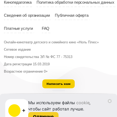
Кинопедагогика
Политика обработки персональных данных
Сведения об организации
Публичная оферта
Платные услуги
FAQ
Онлайн-кинотеатр детского и семейного кино «Ноль Плюс»
Сетевое издание
Номер свидетельства ЭЛ № ФС 77 - 75313
Дата регистрации 15.03.2019
Возрастное ограничение 0+
Написать нам
ООО «Институт развития кино и медиа»
Мы используем файлы
cookie
,
Лицензия на образовательную деятельность
чтобы сайт работал лучше.
№ Л035-01215-72/00614094 от 30 августа
2022 г.
Отлично