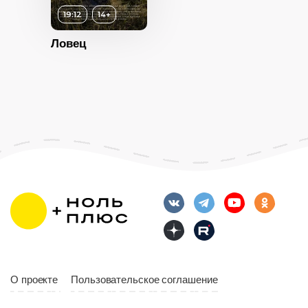
19:12
14+
14+
Ловец
ность
2024
Россия
О проекте
Пользовательское соглашение