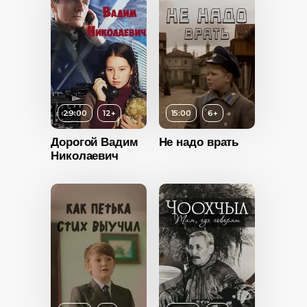
29:00
12+
15:00
6+
Дорогой Вадим
Не надо врать
Николаевич
Возраст
6+
Длительность