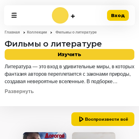
Вход
Главная
Коллекции
Фильмы о литературе
Фильмы о литературе
Изучить
Литература — это вход в удивительные миры, в которых
фантазия авторов переплетается с законами природы,
создавая невероятные вселенные. В подборке
фильмов вы найдете не только отличные экранизации,
Развернуть
но и сможете узнать, как создавались великие
произведения, чем вдохновлялись русские классики, и
даже, какие у них были хобби. От мира сказок Ершова и
литературных комиксов до анализа произведений
Воспроизвести всё
Фёдора Михайловича Достоевского и дома Чуковского.
Эта подборка точно не оставит вас равнодушным.