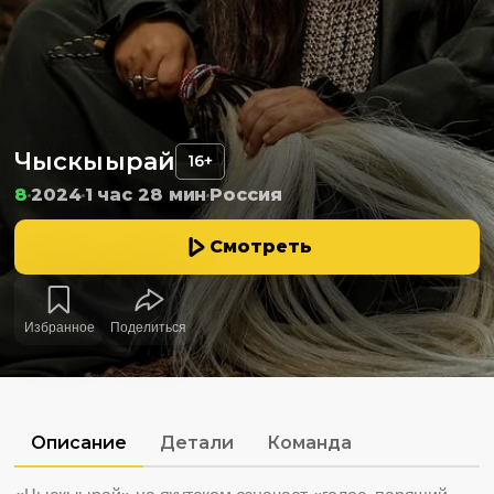
Чыскыырай
16+
8
2024
1 час 28 мин
Россия
Смотреть
Избранное
Поделиться
Описание
Детали
Команда