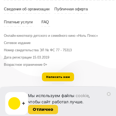
Сведения об организации
Публичная оферта
Платные услуги
FAQ
Онлайн-кинотеатр детского и семейного кино «Ноль Плюс»
Сетевое издание
Номер свидетельства ЭЛ № ФС 77 - 75313
Дата регистрации 15.03.2019
Возрастное ограничение 0+
Написать нам
ООО «Институт развития кино и медиа»
Мы используем файлы
cookie
,
Лицензия на образовательную деятельность
чтобы сайт работал лучше.
№ Л035-01215-72/00614094 от 30 августа
2022 г.
Отлично
© 2014-2026 Фонд «Жизнь и Дело»