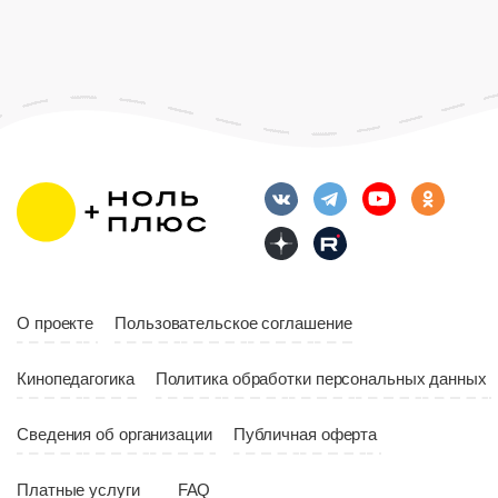
Страна
Росс
Возраст
12+
Длительность
Возраст
12+
10:00
Длительность
Год
2023
10:10
Страна
Россия
Год
2023
Страна
Россия
О проекте
Пользовательское соглашение
Кинопедагогика
Политика обработки персональных данных
Сведения об организации
Публичная оферта
Платные услуги
FAQ