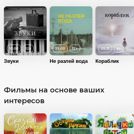
10:00
12+
25:00
12+
05:31
6+
Звуки
Не разлей вода
Кораблик
Фильмы на основе ваших
интересов