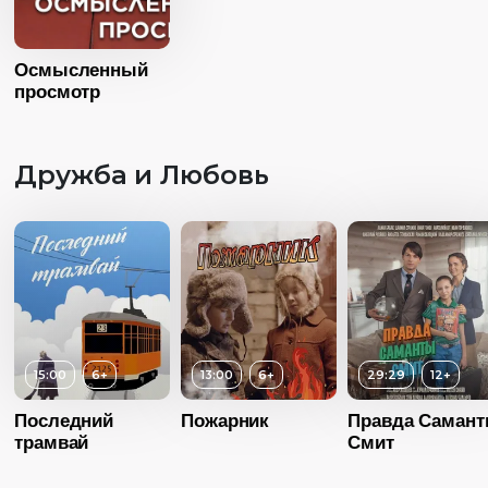
Осмысленный
просмотр
Дружба и Любовь
15:00
6+
13:00
6+
29:29
12+
Последний
Пожарник
Правда Саман
трамвай
Смит
Возраст
6+