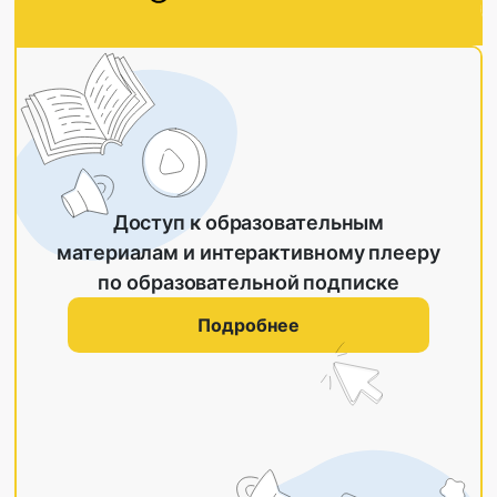
Доступ к образовательным
материалам и интерактивному плееру
по образовательной подписке
Подробнее