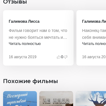
Отзывы
Галимова Лисса
Галимова Л
Фильм говорит нам о том, что
Наконец-так
не нужно бояться мечтать и
себя вниман
Читать полностью
Читать полн
воображать. Нужно хоть
которых в п
иногда выходить из зоны
была работ
16 августа 2019
0
16 августа 20
комфорта, и открывать дверь
дела.
новому, неизвестному. Только
в этом случае получится
стать счастливее.
Похожие фильмы