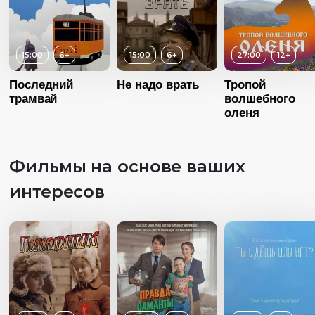
15:00
6+
15:00
6+
27:00
12+
Последний
Не надо врать
Тропой
трамвай
волшебного
оленя
Фильмы на основе ваших
интересов
Возраст
1
Возраст
12+
Длительность
Возраст
6+
19:00
Длительность
27:00
Длительность
Год
20
15:00
Год
2015
Страна
Росс