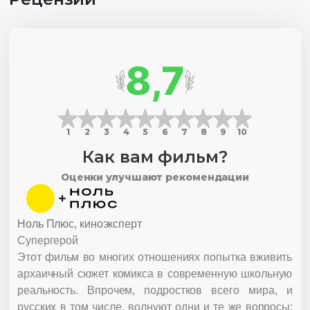
8,7
1
2
3
4
5
6
7
8
9
10
Как вам фильм?
Оценки улучшают рекомендации
Ноль Плюс, киноэксперт
Супергерой
Этот фильм во многих отношениях попытка вживить
архаичный сюжет комикса в современную школьную
реальность. Впрочем, подростков всего мира, и
русских в том числе, волнуют одни и те же вопросы: