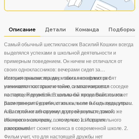
Описание
Детали
Команда
Подборки
Самый обычный шестиклассник Василий Кошкин всегда
выделялся успехами в школьной деятельности и
примерным поведением. Он ничем не отличался от
своих одноклассников: вечерами сидел за
компьютерными играми, избегал конфликтов с
История знакомства двух таких непохожих ребят
учениками постарше и тайно симпатизировал соседке
начинается как приключение, а заканчивается
по парте. Неизвестно сколько бы продолжалась эта
настоящей дружбой. В школьной жизни Вайс поможет
размеренная будничная жизнь, если бы однажды утром
Васе поверить в себя, стать сильнее и быть правдивым.
наш герой не обнаружил в своей комнате такого же
А Вася помогает своему другу вернуться домой.
обычного мальчишку… но только из параллельного
Интересно смотреть, потому что: 1. История
измерения!
рассказывает сюжет комикса в современной школе. 2.
Фильм учит, что для настоящей дружбы нет