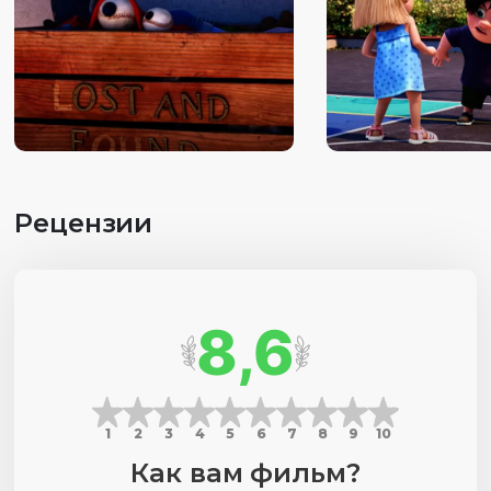
разработки общих правил взаимодействия.
Рецензии
8,6
1
2
3
4
5
6
7
8
9
10
Как вам фильм?