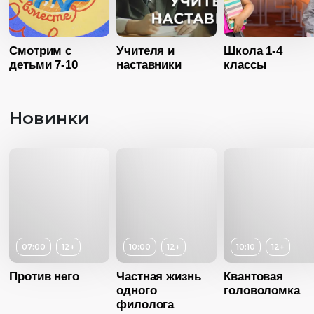
Язык
Русск
Смотрим с
Учителя и
Школа 1-4
детьми 7-10
наставники
классы
Новинки
07:00
12+
10:00
12+
10:10
12+
Против него
Частная жизнь
Квантовая
одного
головоломка
Возраст
1
филолога