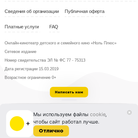
Сведения об организации
Публичная оферта
Платные услуги
FAQ
Онлайн-кинотеатр детского и семейного кино «Ноль Плюс»
Сетевое издание
Номер свидетельства ЭЛ № ФС 77 - 75313
Дата регистрации 15.03.2019
Возрастное ограничение 0+
Написать нам
ООО «Институт развития кино и медиа»
Мы используем файлы
cookie
,
Лицензия на образовательную деятельность
чтобы сайт работал лучше.
№ Л035-01215-72/00614094 от 30 августа
2022 г.
Отлично
© 2014-2026 Фонд «Жизнь и Дело»