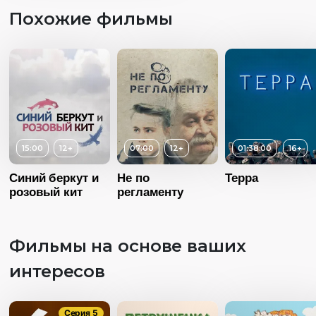
Похожие фильмы
15:00
12+
07:00
12+
01:38:00
16+
Синий беркут и
Не по
Терра
розовый кит
регламенту
Фильмы на основе ваших
интересов
Возраст
Длительность
03:15
Серия 5