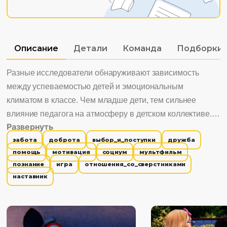
Описание
Детали
Команда
Подборки
Разные исследователи обнаруживают зависимость
между успеваемостью детей и эмоциональным
климатом в классе. Чем младше дети, тем сильнее
влияние педагога на атмосферу в детском коллективе.
Развернуть
Именно он задаёт и поддерживает нормы и правила
забота
доброта
выбор_и_поступки
дружба
общения.
помощь
мотивация
социум
мультфильм
познание
игра
отношения_со_сверстниками
Благодаря этому мультфильму можно обратить
наставник
внимание на то, как больно и обидно, когда сильный
обижает слабого. Сюжет позволяет задуматься о том,
почему некоторые ребята совершают агрессивные
поступки. Просмотр может стать стартом обсуждения и