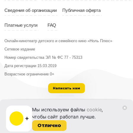
Сведения об организации
Публичная оферта
Платные услуги
FAQ
Онлайн-кинотеатр детского и семейного кино «Ноль Плюс»
Сетевое издание
Номер свидетельства ЭЛ № ФС 77 - 75313
Дата регистрации 15.03.2019
Возрастное ограничение 0+
Написать нам
ООО «Институт развития кино и медиа»
Мы используем файлы
cookie
,
Лицензия на образовательную деятельность
чтобы сайт работал лучше.
№ Л035-01215-72/00614094 от 30 августа
2022 г.
Отлично
© 2014-2026 Фонд «Жизнь и Дело»