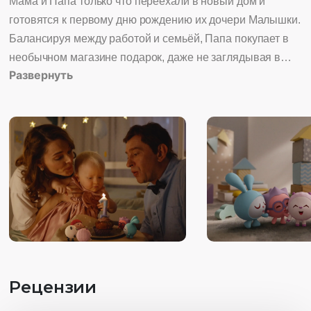
Мама и Папа только что переехали в новый дом и
готовятся к первому дню рождению их дочери Малышки.
Балансируя между работой и семьёй, Папа покупает в
необычном магазине подарок, даже не заглядывая в
Развернуть
коробку. А там оказываются маленькие ожившие
игрушки – Малышарики. Пока родители готовятся к
празднику, Малышарики выбираются из коробки и
отправляются на поиски собственного дома.
Рецензии