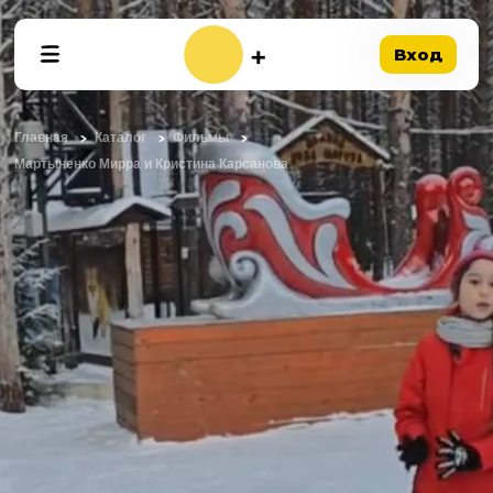
Вход
Главная
Каталог
Фильмы
Мартыненко Мирра и Кристина Карсанова