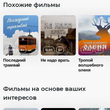
Похожие фильмы
15:00
6+
15:00
6+
27:00
12+
Последний
Не надо врать
Тропой
трамвай
волшебного
оленя
Фильмы на основе ваших
Возраст
1
интересов
Длительность
31:00