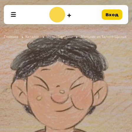
Вход
Главная
Каталог
Мультфильмы
Мальчик из Талого Щелья