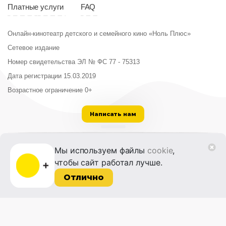
Платные услуги
FAQ
Онлайн-кинотеатр детского и семейного кино «Ноль Плюс»
Сетевое издание
Номер свидетельства ЭЛ № ФС 77 - 75313
Дата регистрации 15.03.2019
Возрастное ограничение 0+
Написать нам
ООО «Институт развития кино и медиа»
Мы используем файлы
cookie
,
Лицензия на образовательную деятельность
чтобы сайт работал лучше.
№ Л035-01215-72/00614094 от 30 августа
2022 г.
Отлично
© 2014-2026 Фонд «Жизнь и Дело»