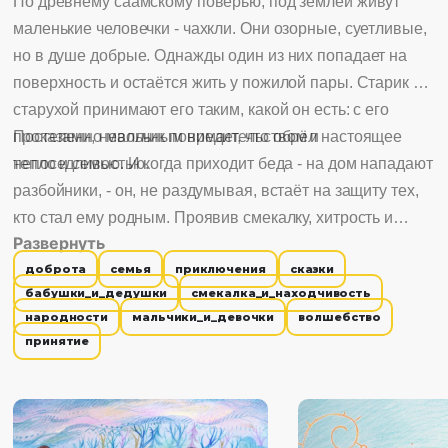
По древнему саамскому поверью, под землёй живут
маленькие человечки - чахкли. Они озорные, суетливые,
но в душе добрые. Однажды один из них попадает на
поверхность и остаётся жить у пожилой пары. Старик со
старухой принимают его таким, какой он есть: с его
проказами, невольным вредительством и
Постепенно мальчик понимает, что обрёл настоящее
непоседливостью.
тепло и семью. И когда приходит беда - на дом нападают
разбойники, - он, не раздумывая, встаёт на защиту тех,
кто стал ему родным. Проявив смекалку, хитрость и
Развернуть
отвагу, чахкли обводит злодеев вокруг пальца и
доброта
семья
приключения
сказки
возвращается туда, где его ждут. Там, под землёй ли,
бабушки_и_дедушки
смекалка_и_находчивость
наверху ли - теперь у него есть дом.
народности
мальчики_и_девочки
волшебство
принятие