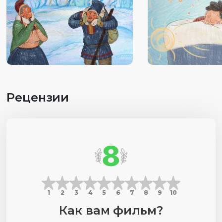
Рецензии
8
1
2
3
4
5
6
7
8
9
10
Как вам фильм?