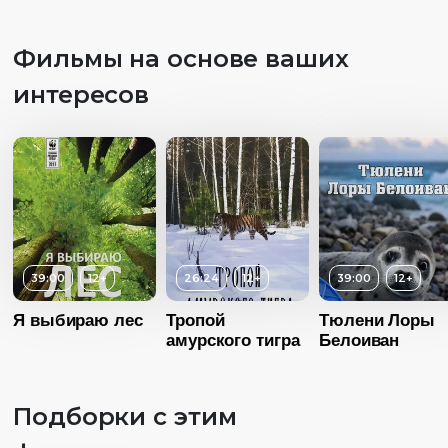
Язык
Без диалог
Возраст
6+
Фильмы на основе ваших
Длительность
Возраст
6+
06:00
интересов
Длительность
Год
2015
10:00
Страна
Россия
Год
2017
Язык
Без диалогов
Страна
Нидерланды
Язык
Русский дубляж
39:00
12+
26:24
12+
39:00
12+
Я выбираю лес
Тропой
Тюлени Лоры
амурского тигра
Белоиван
Подборки с этим
Возраст
1