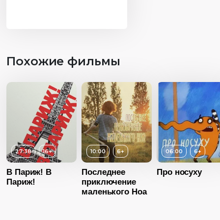
Похожие фильмы
27:38
16+
10:00
6+
06:00
Возраст
6+
Длительность
В Париж! В
Последнее
Про носуху
06:40
Париж!
приключение
маленького Ноа
Год
20
Страна
Росс