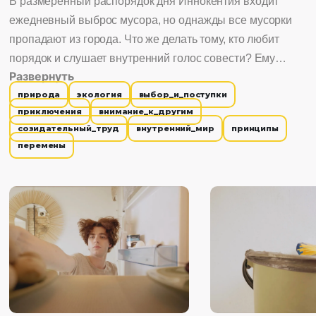
В размеренный распорядок дня Иннокентия входит
ежедневный выброс мусора, но однажды все мусорки
пропадают из города. Что же делать тому, кто любит
порядок и слушает внутренний голос совести? Ему
Развернуть
предстоит не просто противостоять мусорной стихии, а
природа
экология
выбор_и_поступки
отправится в настоящее путешествие, чтобы каждый
приключения
внимание_к_другим
пакет смог найти свою дорогу на свалку. Комедийный
созидательный_труд
внутренний_мир
принципы
фильм, который затрагивает актуальную тему экологии.
перемены