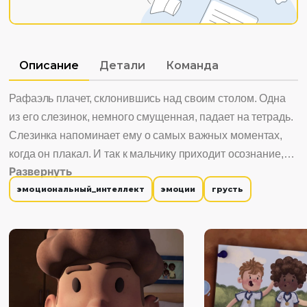
Описание
Детали
Команда
Рафаэль плачет, склонившись над своим столом. Одна
из его слезинок, немного смущенная, падает на тетрадь.
Слезинка напоминает ему о самых важных моментах,
когда он плакал. И так к мальчику приходит осознание,
Развернуть
что плакать это нормально и даже важно.
эмоциональный_интеллект
эмоции
грусть