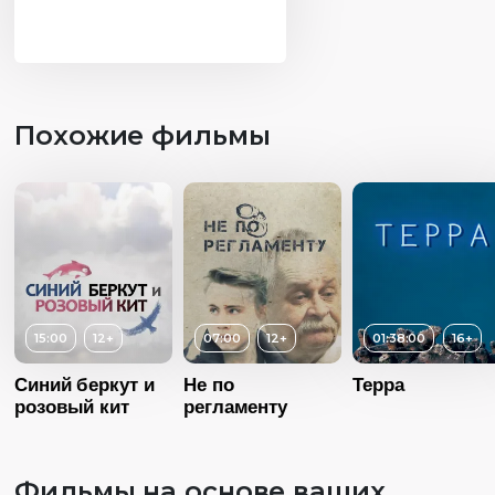
Похожие фильмы
15:00
12+
07:00
12+
01:38:00
16+
Синий беркут и
Не по
Терра
розовый кит
регламенту
Фильмы на основе ваших