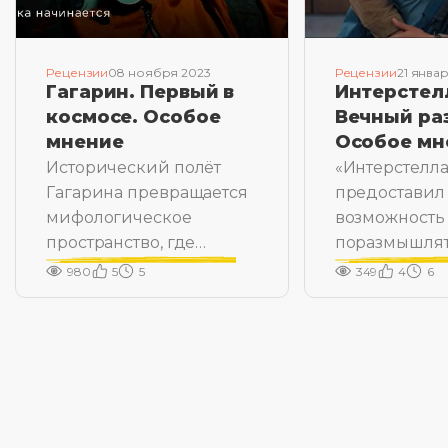
Рецензии
08 ноября 2023
Рецензии
21 янва
Гагарин. Первый в
Интерстел
космосе. Особое
Вечный ра
мнение
Особое мн
Исторический полёт
«Интерстелл
Гагарина превращается
предоставил
мифологическое
возможность
пространство, где
поразмышлят
рождается Герой
множестве с
980
5
5
349
4
6
тем.