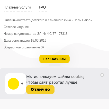
Платные услуги
FAQ
Онлайн-кинотеатр детского и семейного кино «Ноль Плюс»
Сетевое издание
Номер свидетельства ЭЛ № ФС 77 - 75313
Дата регистрации 15.03.2019
Возрастное ограничение 0+
Написать нам
ООО «Институт развития кино и медиа»
Мы используем файлы
cookie
,
Лицензия на образовательную деятельность
чтобы сайт работал лучше.
№ Л035-01215-72/00614094 от 30 августа
2022 г.
Отлично
© 2014-2026 Фонд «Жизнь и Дело»