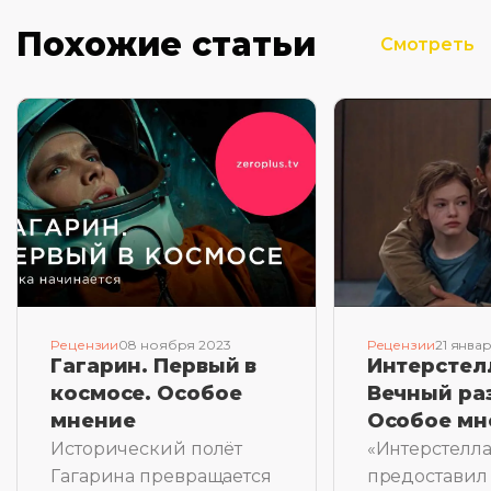
Похожие статьи
Смотреть
Рецензии
08 ноября 2023
Рецензии
21 янва
Гагарин. Первый в
Интерстел
космосе. Особое
Вечный ра
мнение
Особое мн
Исторический полёт
«Интерстелл
Гагарина превращается
предоставил