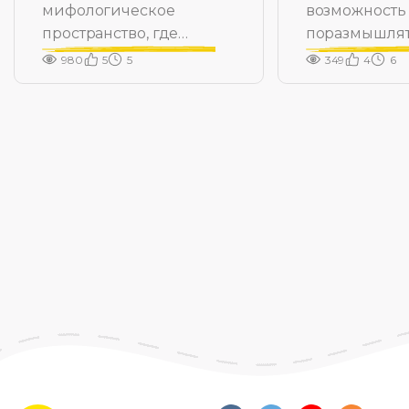
мифологическое
возможность
пространство, где
поразмышлят
рождается Герой
множестве с
980
5
5
349
4
6
тем.