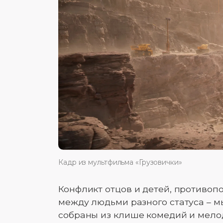
Кадр из мультфильма «Грузовички»
Конфликт отцов и детей, противоп
между людьми разного статуса – мы
собраны из клише комедий и мелод