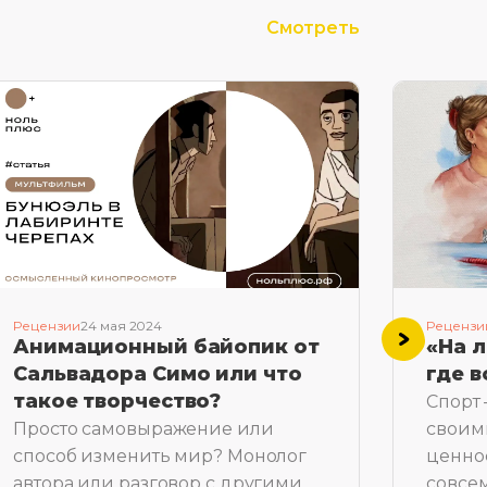
Смотреть
Рецензии
24 мая 2024
Рецензи
Анимационный байопик от
«На л
Сальвадора Симо или что
где 
такое творчество?
Спорт 
Просто самовыражение или
своим
способ изменить мир? Монолог
ценнос
автора или разговор с другими
совсе