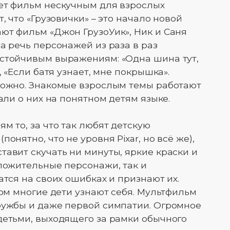
ает фильм нескучным для взрослых
, что «Грузовички» – это начало новой
ют фильм «Джон ГрузоУик», Ник и Саня
а речь персонажей из раза в раз
устойчивым выражениям: «Одна шина тут,
, «Если батя узнает, мне покрышка».
можно. Знакомые взрослым темы работают
зали о них на понятном детям языке.
м то, за что так любят детскую
онятно, что не уровня Pixar, но всё же),
тавит скучать ни минуты, яркие краски и
оложительные персонажи, так и
атся на своих ошибках и признают их.
ром многие дети узнают себя. Мультфильм
ружбы и даже первой симпатии. Огромное
детьми, выходящего за рамки обычного