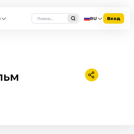
Поиск
ы
RU
Вход
льм
Поделиться