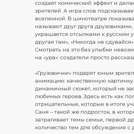
создаёт комический эффект и дел
зрителей. А игра слов подсказывает
вселенной. В шинотеатре показыва
называют друг друга друзовиками, 
украшается отсылками к русским 
другая там», «Никогда не сдувайся»
Смотреть на это без улыбки невоз
на «ура»: создатели просто расска
«Грузовички» подарят юным зрителя
анимацию: качественную картинку (п
динамичный сюжет, который не зас
любимых героев. Здесь есть как п
отрицательные, которые в итоге уч
Саня – такой же подросток, в кото
затрагивает темы семьи, первой д
количество тем для обсуждения с 