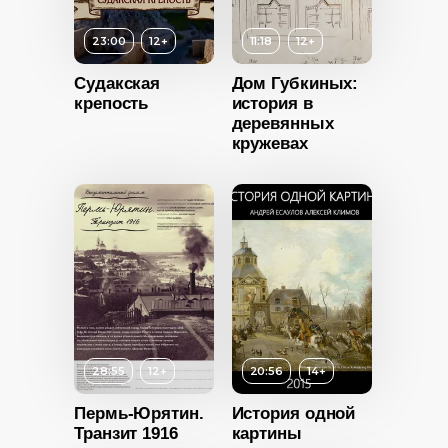
Длительность
52:46
23:00
12+
11:18
12+
Год
2022
Судакская
Дом Губкиных:
Возраст
12+
Страна
Россия
крепость
история в
деревянных
Длительность
кружевах
11:18
Год
2022
Страна
Россия
12+
ность
28:55
12+
20:56
14+
Пермь-Юрятин.
История одной
2021
Транзит 1916
картины
12+