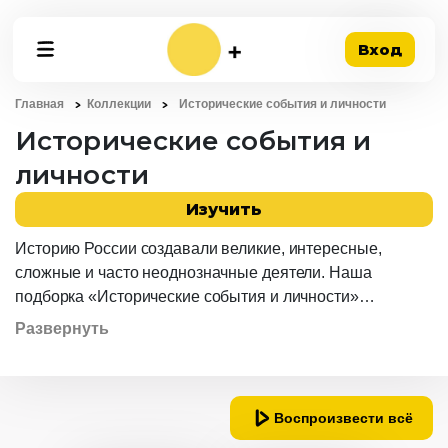
Вход
Главная
Коллекции
Исторические события и личности
Исторические события и
личности
Изучить
Историю России создавали великие, интересные,
сложные и часто неоднозначные деятели. Наша
подборка «Исторические события и личности»
познакомит вас с невероятными историями
Развернуть
выдающихся людей, прорывными научными
открытиями, памятными датами и жизнью в разные
эпохи. Вас ждут занимательные документальные и
захватывающие художественные фильмы,
Воспроизвести всё
посвящённые правителям, артистам, учёным,