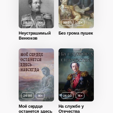
28:00
14+
29:00
12+
12+
Неустрашимый
Без грома пушек
Венюков
ность
2021
Россия
Возраст
12+
Длительность
29:00
Год
2010
14+
26:00
16+
26:00
16+
Страна
Россия
ность
Моё сердце
На службе у
останется здесь
Отечества