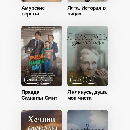
2022
Амурские
Ялта. История в
версты
лицах
Россия
Возраст
14+
Длительность
29:29
12+
55:43
12+
50:00
Правда
Я клянусь, душа
Год
2022
12+
Саманты Смит
моя чиста
Страна
Россия
ность
2011