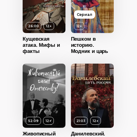
ность
Страна
Россия
Сериал
2021
26:00
12+
12+
Россия
Кущевская
Пешком в
атака. Мифы и
историю.
факты
Модник и царь
Возраст
12+
12+
Год
2022
ность
Страна
Россия
52:09
12+
21:03
12+
Язык
Русский
2022
Живописный
Данилевский.