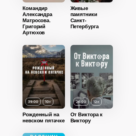
Командир
Живые
12+
Александра
памятники
Матросова.
Санкт-
ность
Григорий
Петербурга
Артюхов
2013
Россия
12+
ность
2020
Россия
39:00
10+
26:00
12+
Рожденный на
От Виктора к
невском пятачке
Виктору