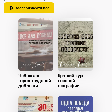
12+
Воспроизвести всё
ность
2020
Россия
59:00
12+
01:56:20
12+
Чебоксары —
Краткий курс
город трудовой
военной
доблести
географии
12+