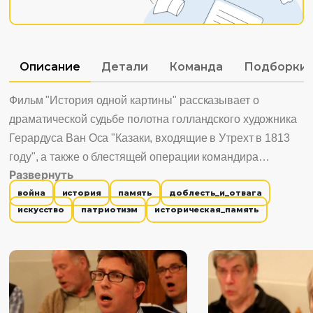
Описание
Детали
Команда
Подборки
Фильм "История одной картины" рассказывает о
драматической судьбе полотна голландского художника
Герардуса Ван Оса "Казаки, входящие в Утрехт в 1813
году", а также о блестящей операции командира
Развернуть
«летучего корпуса» Александра Бенкендорфа по
война
история
память
доблесть_и_отвага
освобождению Голландии от наполеоновской оккупации.
искусство
патриотизм
историческая_память