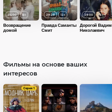
04:00
6+
29:29
12+
29:00
12+
Возвращение
Правда Саманты
Дорогой Вадим
домой
Смит
Николаевич
Фильмы на основе ваших
интересов
Серия 1
Возраст
12+
Возраст
1
Длительность
Длительность
Возраст
12+