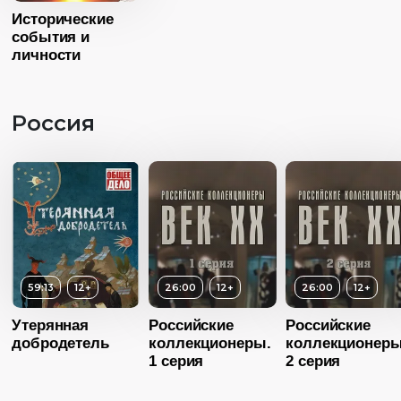
Год
2021
Исторические
события и
Страна
Россия
личности
Язык
Русский
Россия
59:13
12+
26:00
12+
26:00
12+
Утерянная
Российские
Российские
добродетель
коллекционеры.
коллекционеры
1 серия
2 серия