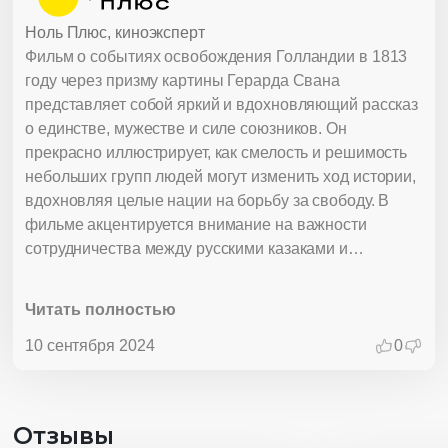
Ноль Плюс, киноэксперт
Фильм о событиях освобождения Голландии в 1813
году через призму картины Герарда Свана
представляет собой яркий и вдохновляющий рассказ
о единстве, мужестве и силе союзников. Он
прекрасно иллюстрирует, как смелость и решимость
небольших групп людей могут изменить ход истории,
вдохновляя целые нации на борьбу за свободу. В
фильме акцентируется внимание на важности
сотрудничества между русскими казаками и
голландцами в их общей борьбе против французской
оккупации. Поступки генерала Бенкендорфа,
Читать полностью
который нарушил приказ ради освобождения
Амстердама, подчеркивают, как личная храбрость и
10 сентября 2024
0
стремление к справедливости могут оказать
решающее влияние на исторические события.
Картина Герарда Свана, изображающая казаки,
Отзывы
входящие в Утрехт, служит символом радости и