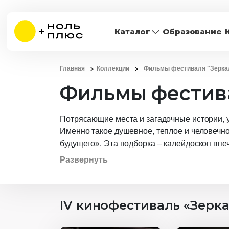
Каталог
Образование
Главная
Коллекции
Фильмы фестиваля "Зерка
Фильмы фестива
Потрясающие места и загадочные истории, 
Именно такое душевное, теплое и человечно
будущего». Эта подборка – калейдоскоп впе
Алтая до величественных памятников культу
Развернуть
атмосферу природы и города и познакомите
ценные уроки: как принимать удары судьбы, 
отстаивать, как, несмотря ни на что, двигать
IV кинофестиваль «Зерк