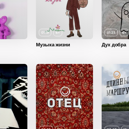
6+
01:19
6+
01:25
6+
ость
01:19
Музыка жизни
Дух добра
2022
Возраст
6+
Возраст
Россия
Длительность
01:25
Длитель
Год
2022
Год
Страна
Россия
Страна
12+
ость
09:55