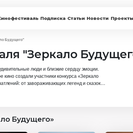
Кинофестиваль
Подписка
Статьи
Новости
Проект
ло Будущего"
ля "Зеркало Будущег
удивительные люди и близкие сердцу эмоции.
е кино создали участники конкурса «Зеркало
чатлений: от завораживающих легенд и сказок
ры и истории. Вы почувствуете особую
сь с интересными личностями, которые дадут вас
как обрести собственный голос и не бояться его
ся вперед.
ало Будущего»