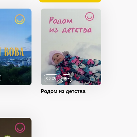
16+
ность
03:28
03:28
16+
2023
Родом из детства
Россия