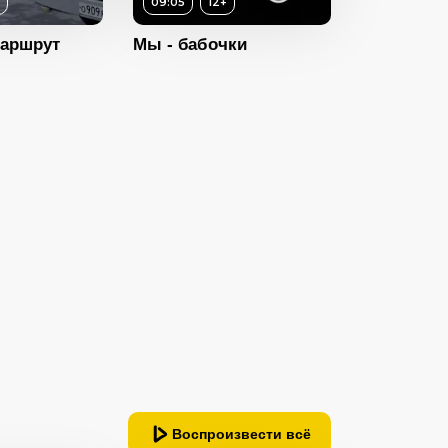
+
09:05
12+
аршрут
Мы - бабочки
12+
ность
09:05
2022
Россия
Воспроизвести всё