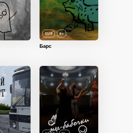
01:13
6+
Барс
6+
ность
01:13
2022
Россия