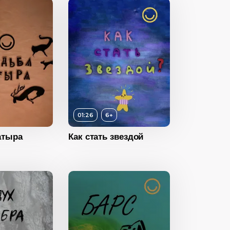
6+
ность
01:26
01:26
6+
2022
атыра
Как стать звездой
Россия