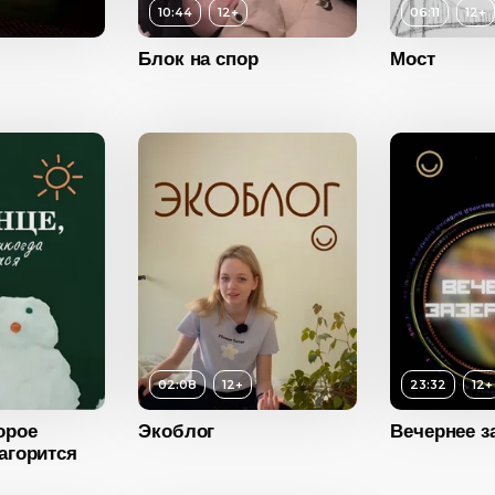
10:44
12+
06:11
12+
Год
м
Блок на спор
Мост
Страна
12+
Возраст
12+
ость
10:44
Длительность
06:11
2023
Год
2023
Россия
Страна
Россия
Возраст
12+
12+
Длительность
23:32
ость
02:08
Год
2023
2023
Страна
Россия
Возраст
Россия
02:08
12+
23:32
12+
Длитель
орое
Экоблог
Вечернее з
Год
загорится
Страна