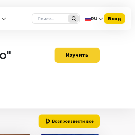
Поиск
ы
RU
Вход
о"
Изучить
Воспроизвести всё