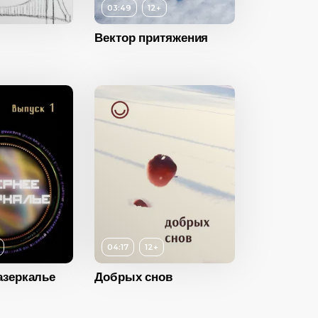
03:49
12+
2023
Вектор притяжения
Россия
12+
04:17
12+
ность
04:17
азеркалье
Добрых снов
2023
Россия