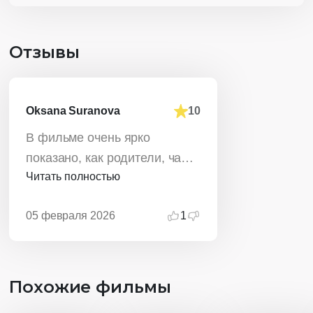
Отзывы
Oksana Suranova
10
В фильме очень ярко
показано, как родители, чаще
Читать полностью
всего Мама, стараются
"приукрасить" детскую жизнь.
05 февраля 2026
1
Похожие фильмы