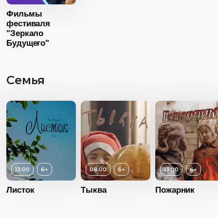
Страна
Россия
Фильмы
фестиваля
Язык
Русский
"Зеркало
Будущего"
Семья
13:00
6+
08:00
6+
13:00
6+
Листок
Тыква
Пожарник
Возраст
6+