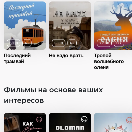
15:00
6+
15:00
6+
27:00
12+
Последний
Не надо врать
Тропой
трамвай
волшебного
оленя
Фильмы на основе ваших
Возраст
1
интересов
Длительность
31:00
Год
20
Возраст
12+
Возраст
6+
Страна
Росс
Длительность