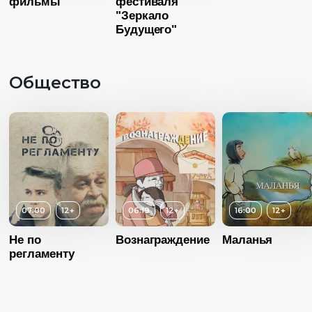
фильмы
фестиваля
Язык
Русский
"Зеркало
Будущего"
Общество
07:00
12+
06:19
12+
16:00
12+
Не по
Вознаграждение
Маланья
регламенту
Возраст
12+
Длительность
06:19
Возраст