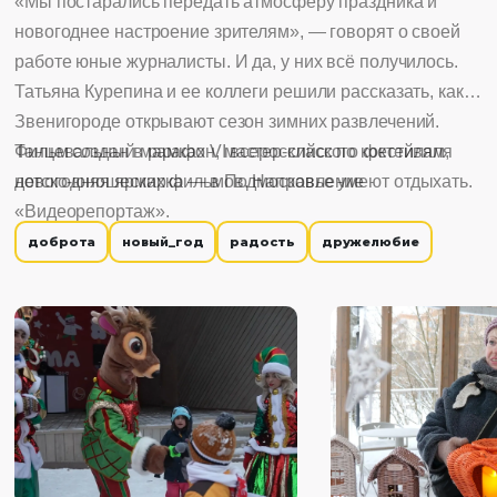
«Мы постарались передать атмосферу праздника и
новогоднее настроение зрителям», — говорят о своей
работе юные журналисты. И да, у них всё получилось.
Татьяна Курепина и ее коллеги решили рассказать, как в
Звенигороде открывают сезон зимних развлечений.
Танцевальный марафон, мастер-класс по коктейлям,
Фильм создан в рамках VI всероссийского фестиваля
новогодняя ярмарка — в Подмосковье умеют отдыхать.
детско-юношеских фильмов. Направление
«Видеорепортаж».
доброта
новый_год
радость
дружелюбие