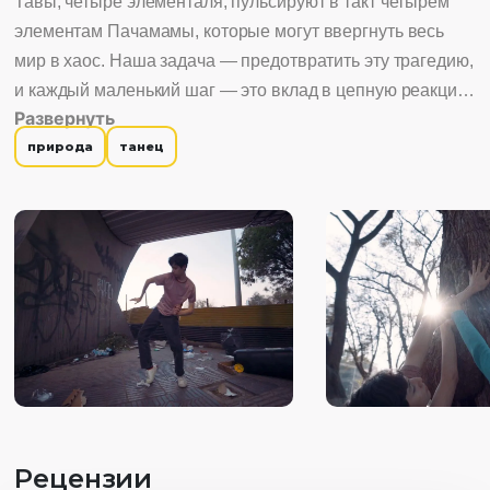
Тавы, четыре элементаля, пульсируют в такт четырём
элементам Пачамамы, которые могут ввергнуть весь
мир в хаос. Наша задача — предотвратить эту трагедию,
и каждый маленький шаг — это вклад в цепную реакцию,
Развернуть
что вернёт природе равновесие.
природа
танец
Рецензии