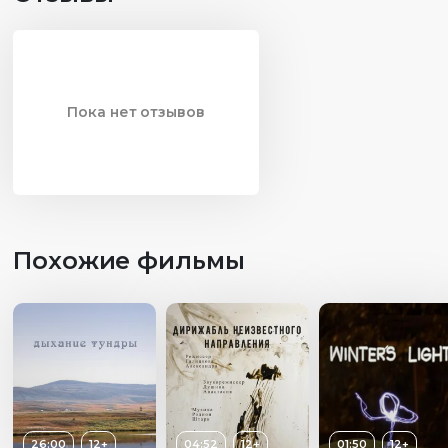
Пока нет отзывов
Похожие фильмы
26:00
Возраст
12+
12+
04:52
12+
01:50
12+