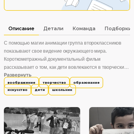
Описание
Детали
Команда
Подборки
С помощью магии анимации группа второклассников
показывают свое видение окружающего мира.
Короткометражный документальный фильм
рассказывает о том, как дети вовлекаются в творческий
Развернуть
процесс анимации. Это показывает важность обучения
воображение
творчество
образование
искусству и творческим навыкам как части базового
искусство
дети
школьник
образования детей. Интересно смотреть, потому что: 1.
Показывает важность развития творческого потенциала
школьников. 2. Раскрывает процесс создания анимации.