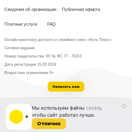
Сведения об организации
Публичная оферта
Платные услуги
FAQ
Онлайн-кинотеатр детского и семейного кино «Ноль Плюс»
Сетевое издание
Номер свидетельства ЭЛ № ФС 77 - 75313
Дата регистрации 15.03.2019
Возрастное ограничение 0+
Написать нам
ООО «Институт развития кино и медиа»
Мы используем файлы
cookie
,
Лицензия на образовательную деятельность
чтобы сайт работал лучше.
№ Л035-01215-72/00614094 от 30 августа
2022 г.
Отлично
© 2014-2026 Фонд «Жизнь и Дело»