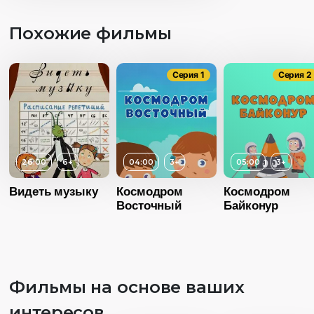
анимацией, мотивирует
ооочень хорошо) Спасибо!
Похожие фильмы
Серия 1
Серия 2
26:00
6+
04:00
3+
05:00
3+
Видеть музыку
Космодром
Космодром
Восточный
Байконур
Фильмы на основе ваших
интересов