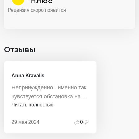
Рецензия скоро появится
Отзывы
Anna Kravalis
Непринужденно - именно так
чувствуется обстановка на
Читать полностью
протяжении всего фильма. А
как "горят" глаза у детей!
29 мая 2024
0
Фильм буду использовать
перед началом работы с