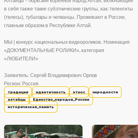
Алтайцы - тюркский коренной народ Алтая, включающий
в себя также такие субэтнические группы, как: теленгиты
(телесы), тубалары и челканцы. Проживают в России,
главным образом в Республике Алтай.
МЫ | конкурс национальных видеороликов. Номинация
«ДОКУМЕНТАЛЬНЫЕ РОЛИКИ», категория
«ЛЮБИТЕЛИ»
Заявитель: Сергей Владимирович Орлов
Регион: Россия
традиции
идентичность
этнос
народности
алтайцы
Единство_народов_России
историческая_память