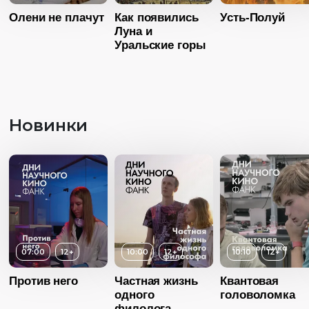
Олени не плачут
Как появились
Усть-Полуй
Луна и
Уральские горы
Новинки
Возраст
1
Длительность
26:06
Год
20
Возраст
12+
Страна
Росс
Возраст
12+
Длительность
Язык
Русск
07:00
12+
10:00
12+
10:10
12+
26:39
Длительность
07:00
Против него
Частная жизнь
Квантовая
Год
2012
одного
головоломка
Год
2014
Возраст
1
филолога
Страна
Россия