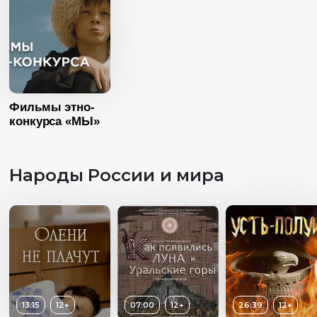
Фильмы этно-
конкурса «МЫ»
Народы России и мира
13:15
12+
07:00
12+
26:39
12+