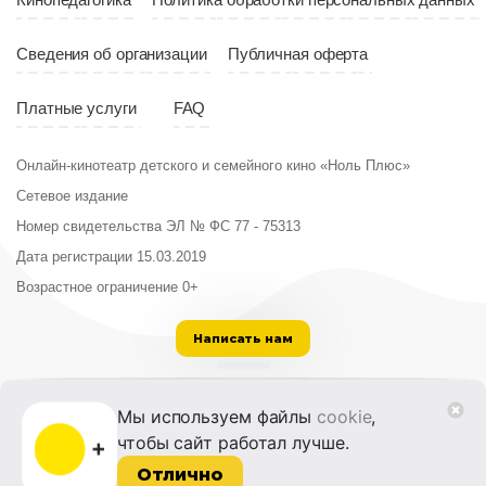
Кинопедагогика
Политика обработки персональных данных
Сведения об организации
Публичная оферта
Платные услуги
FAQ
Онлайн-кинотеатр детского и семейного кино «Ноль Плюс»
Сетевое издание
Номер свидетельства ЭЛ № ФС 77 - 75313
Дата регистрации 15.03.2019
Возрастное ограничение 0+
Написать нам
ООО «Институт развития кино и медиа»
Мы используем файлы
cookie
,
Лицензия на образовательную деятельность
чтобы сайт работал лучше.
№ Л035-01215-72/00614094 от 30 августа
2022 г.
Отлично