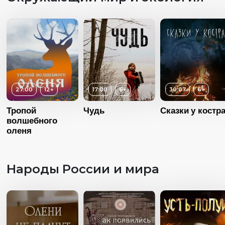
Страна
Россия
Язык
Русский
27:00
12+
17:00
6+
30:07
6+
Тропой
Чудь
Сказки у костр
волшебного
оленя
Народы России и мира