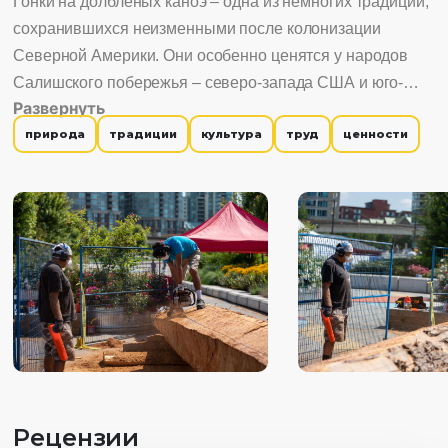
Гонки на долбленых каноэ – одна из немногих традиций,
сохранившихся неизменными после колонизации
Северной Америки. Они особенно ценятся у народов
Салишского побережья – северо-запада США и юго-
Развернуть
запада Канады, так как этот обычай служит связующим
природа
традиции
культура
труд
ценности
звеном для передачи культурных ценностей и традиций.
Резчик каноэ в седьмом поколении из племени
Скокомишей (одного из Салишских народов), Майк
Билли – старший мастерит лодку со своим сыном и
племянниками, чтобы поделиться своим мастерством и
передать его будущим поколениям.
Рецензии