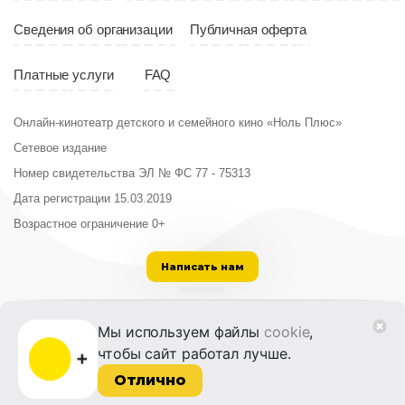
Сведения об организации
Публичная оферта
Платные услуги
FAQ
Онлайн-кинотеатр детского и семейного кино «Ноль Плюс»
Сетевое издание
Номер свидетельства ЭЛ № ФС 77 - 75313
Дата регистрации 15.03.2019
Возрастное ограничение 0+
Написать нам
ООО «Институт развития кино и медиа»
Мы используем файлы
cookie
,
Лицензия на образовательную деятельность
чтобы сайт работал лучше.
№ Л035-01215-72/00614094 от 30 августа
2022 г.
Отлично
© 2014-2026 Фонд «Жизнь и Дело»