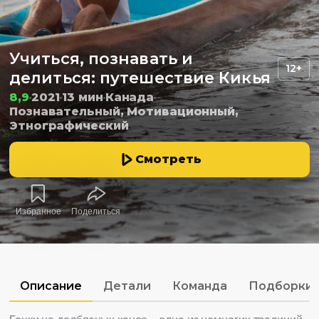
Учиться, познавать и
12+
делиться: путешествие Кикья
8,9
2021
13 мин
Канада
Познавательный, Мотивационный,
Этнографический
Смотреть
Избранное
Поделиться
Описание
Детали
Команда
Подборки