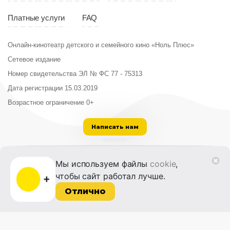
Платные услуги
FAQ
Онлайн-кинотеатр детского и семейного кино «Ноль Плюс»
Сетевое издание
Номер свидетельства ЭЛ № ФС 77 - 75313
Дата регистрации 15.03.2019
Возрастное ограничение 0+
Написать нам
ООО «Институт развития кино и медиа»
Мы используем файлы
cookie
,
Лицензия на образовательную деятельность
чтобы сайт работал лучше.
№ Л035-01215-72/00614094 от 30 августа
2022 г.
Отлично
© 2014-2026 Фонд «Жизнь и Дело»