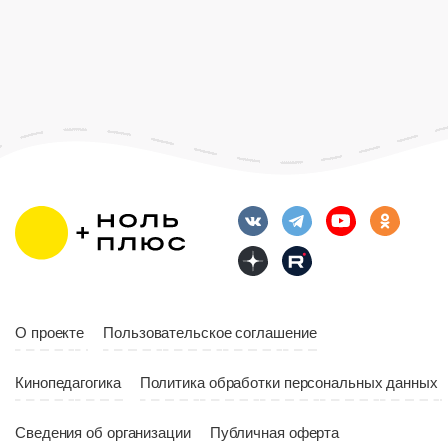
Год
20
Страна
Росс
Возраст
12+
Длительность
Возраст
12+
10:00
Длительность
Год
2023
10:10
Страна
Россия
Год
2023
Страна
Россия
О проекте
Пользовательское соглашение
Кинопедагогика
Политика обработки персональных данных
Сведения об организации
Публичная оферта